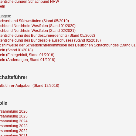
zentscheidungen Schachbund NRW
eln
nungen:
chverband Südwestfalen (Stand 05/2019)
chbund Nordrhein-Westfalen (Stand 01/2020)
chbund Nordrhein-Westfalen (Stand 02/2021)
entscheidung des Bundesturniergerichts (Stand 05/2002)
zentscheidung des Bundesspielausschusses (Stand 02/2018)
gshinweise der Schiedsrichterkommision des Deutschen Schachbundes (Stand 01
ln (Stand 01/2018)
ln (Einlegeblatt, Stand 01/2018)
eln (Änderungen, Stand 01/2018)
haftsführer
tsführer-Aufgaben (Stand 12/2018)
olle
ersammlung 2026
ersammlung 2025
ersammlung 2024
ersammlung 2023
ersammlung 2022
ersammlung 2021