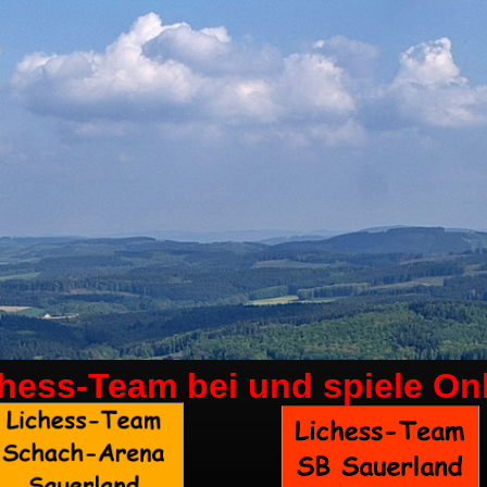
chess-Team bei
und spiele On