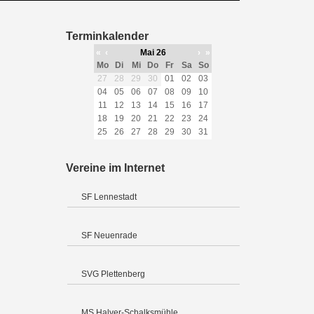
Terminkalender
«
‹
Mai 26
›
»
Mo
Di
Mi
Do
Fr
Sa
So
27
28
29
30
01
02
03
04
05
06
07
08
09
10
11
12
13
14
15
16
17
18
19
20
21
22
23
24
25
26
27
28
29
30
31
Vereine im Internet
SF Lennestadt
SF Neuenrade
SVG Plettenberg
MS Halver-Schalksmühle