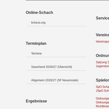
Online-Schach
Servic
lichess.org
Verein
Vereinspo
Terminplan
Termine
Ordnu
Satzung S
Jugendor
Sauerland 2026/27 (Übersicht)
Spielo
Allgemein 2026/27 (SF Neuenrade)
SpO Schac
JSpO Scha
Ordnunge
Ergebnisse
Ordnung
Richtlin