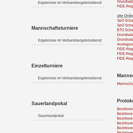
Grundsat
Ergebnisse im Verbandsergebnisdienst
FIDE-Reg
alte Ord
SpO Scha
SpO Scha
Mannschaftsturniere
BTO Scha
Grundsatz
Grundsat
Ergebnisse im Verbandsergebnisdienst
Auslegun
FIDE-Rege
FIDE-Rege
FIDE-Reg
Einzelturniere
Mannsc
Ergebnisse im Verbandsergebnisdienst
Mannschaf
Protok
Sauerlandpokal
Bezirksv
Bezirksv
Sauerlandpokal
Bezirksv
Bezirksv
Bezirksv
Bezirksv