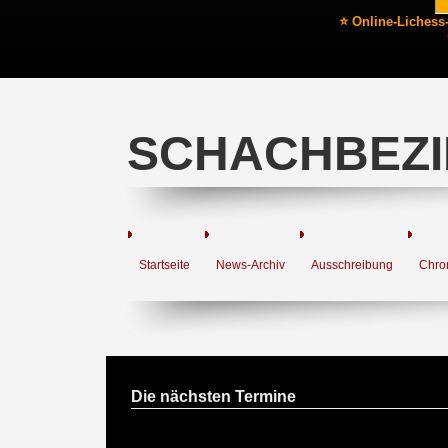
⭐ Online-Lichess
SCHACHBEZI
Startseite
News-Archiv
Ausschreibung
Chro
Die nächsten Termine