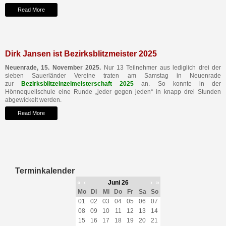
Read More
Dirk Jansen ist Bezirksblitzmeister 2025
Neuenrade, 15. November 2025.
Nur 13 Teilnehmer aus lediglich drei der
sieben Sauerländer Vereine traten am Samstag in Neuenrade
zur
Bezirksblitzeinzelmeisterschaft 2025
an. So konnte in der
Hönnequellschule eine Runde „jeder gegen jeden“ in knapp drei Stunden
abgewickelt werden.
Read More
Terminkalender
«
‹
Juni 26
›
»
Mo
Di
Mi
Do
Fr
Sa
So
01
02
03
04
05
06
07
08
09
10
11
12
13
14
15
16
17
18
19
20
21