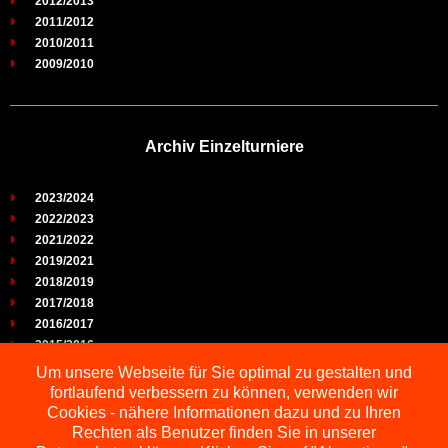
2012/2013
2011/2012
2010/2011
2009/2010
Archiv Einzelturniere
2023/2024
2022/2023
2021/2022
2019/2021
2018/2019
2017/2018
2016/2017
2015/2016
2014/2015
Um unsere Webseite für Sie optimal zu gestalten und
2013/2014
fortlaufend verbessern zu können, verwenden wir
2012/2013
Cookies - nähere Informationen dazu und zu Ihren
2011/2012
Rechten als Benutzer finden Sie in unserer