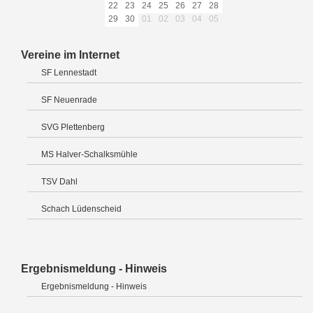
22
23
24
25
26
27
28
29
30
01
02
03
04
05
Vereine im Internet
SF Lennestadt
SF Neuenrade
SVG Plettenberg
MS Halver-Schalksmühle
TSV Dahl
Schach Lüdenscheid
Ergebnismeldung - Hinweis
Ergebnismeldung - Hinweis