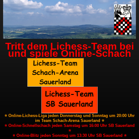
Tritt dem Lichess-Team bei
und spiele Online-Schach
⭐ Online-Lichess-Liga jeden Donnerstag und Sonntag um 20:00 Uhr
im Team Schach-Arena Sauerland ⭐
⭐ Online-Schnellschach jeden Samstag um 16:00 Uhr SB Sauerland
⭐
⭐ Online-Blitz jeden Sonntag um 13:30 Uhr SB Sauerland ⭐