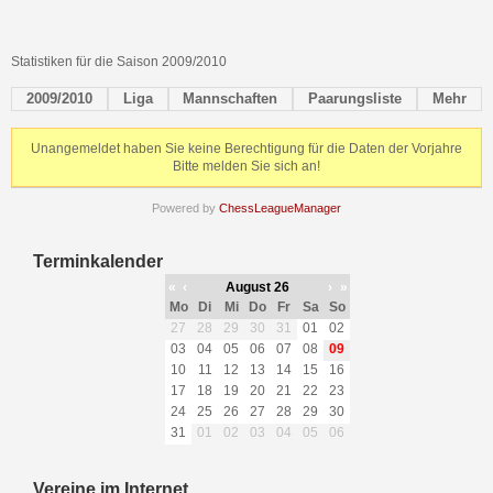
Statistiken für die Saison 2009/2010
2009/2010
Liga
Mannschaften
Paarungsliste
Mehr
Unangemeldet haben Sie keine Berechtigung für die Daten der Vorjahre
Bitte melden Sie sich an!
Powered by
ChessLeagueManager
Terminkalender
«
‹
August 26
›
»
Mo
Di
Mi
Do
Fr
Sa
So
27
28
29
30
31
01
02
03
04
05
06
07
08
09
10
11
12
13
14
15
16
17
18
19
20
21
22
23
24
25
26
27
28
29
30
31
01
02
03
04
05
06
Vereine im Internet