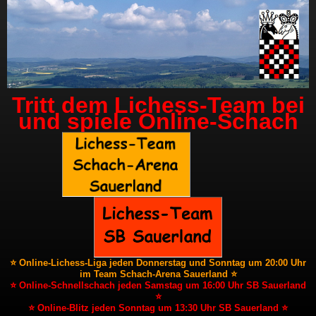
Tritt dem Lichess-Team bei
und spiele Online-Schach
⭐ Online-Lichess-Liga jeden Donnerstag und Sonntag um 20:00 Uhr
im Team Schach-Arena Sauerland ⭐
⭐ Online-Schnellschach jeden Samstag um 16:00 Uhr SB Sauerland
⭐
⭐ Online-Blitz jeden Sonntag um 13:30 Uhr SB Sauerland ⭐