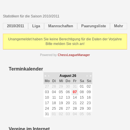
Statistiken für die Saison 2010/2011
2010/2011
Liga
Mannschaften
Paarungsliste
Mehr
Unangemeldet haben Sie keine Berechtigung für die Daten der Vorjahre
Bitte melden Sie sich an!
Powered by
ChessLeagueManager
Terminkalender
«
‹
August 26
›
»
Mo
Di
Mi
Do
Fr
Sa
So
27
28
29
30
31
01
02
03
04
05
06
07
08
09
10
11
12
13
14
15
16
17
18
19
20
21
22
23
24
25
26
27
28
29
30
31
01
02
03
04
05
06
Vereine im Internet