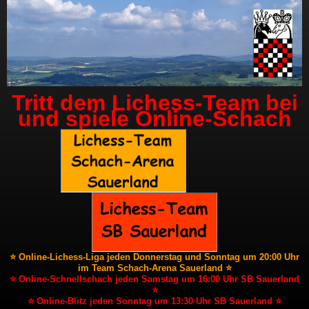
Tritt dem Lichess-Team bei
und spiele Online-Schach
⭐ Online-Lichess-Liga jeden Donnerstag und Sonntag um 20:00 Uhr
im Team Schach-Arena Sauerland ⭐
⭐ Online-Schnellschach jeden Samstag um 16:00 Uhr SB Sauerland
⭐
⭐ Online-Blitz jeden Sonntag um 13:30 Uhr SB Sauerland ⭐