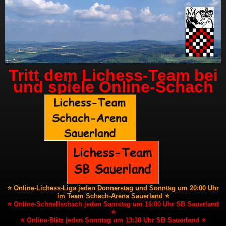
Tritt dem Lichess-Team bei
und spiele Online-Schach
⭐ Online-Lichess-Liga jeden Donnerstag und Sonntag um 20:00 Uhr
im Team Schach-Arena Sauerland ⭐
⭐ Online-Schnellschach jeden Samstag um 16:00 Uhr SB Sauerland
⭐
⭐ Online-Blitz jeden Sonntag um 13:30 Uhr SB Sauerland ⭐