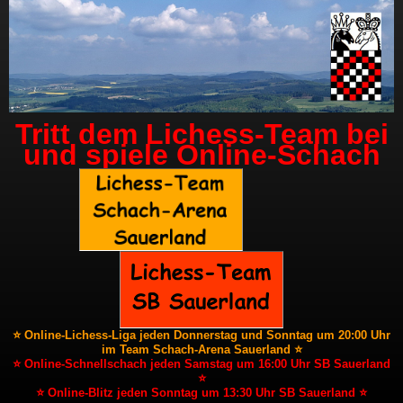
Tritt dem Lichess-Team bei
und spiele Online-Schach
⭐ Online-Lichess-Liga jeden Donnerstag und Sonntag um 20:00 Uhr
im Team Schach-Arena Sauerland ⭐
⭐ Online-Schnellschach jeden Samstag um 16:00 Uhr SB Sauerland
⭐
⭐ Online-Blitz jeden Sonntag um 13:30 Uhr SB Sauerland ⭐