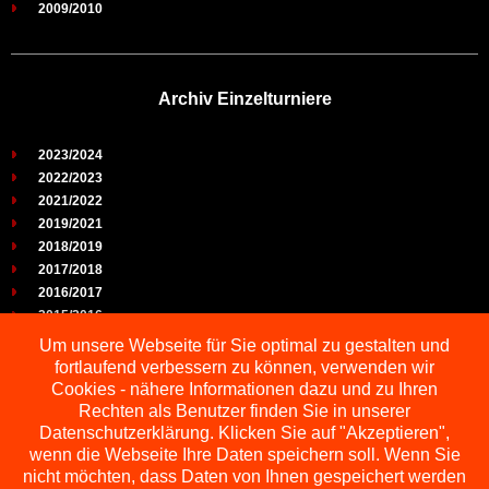
2009/2010
Archiv Einzelturniere
2023/2024
2022/2023
2021/2022
2019/2021
2018/2019
2017/2018
2016/2017
2015/2016
2014/2015
Um unsere Webseite für Sie optimal zu gestalten und
2013/2014
fortlaufend verbessern zu können, verwenden wir
2012/2013
Cookies - nähere Informationen dazu und zu Ihren
2011/2012
Rechten als Benutzer finden Sie in unserer
2010/2011
Datenschutzerklärung. Klicken Sie auf "Akzeptieren",
wenn die Webseite Ihre Daten speichern soll. Wenn Sie
2009/2010
nicht möchten, dass Daten von Ihnen gespeichert werden