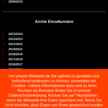
2009/2010
Archiv Einzelturniere
2023/2024
2022/2023
2021/2022
2019/2021
2018/2019
2017/2018
2016/2017
2015/2016
2014/2015
Um unsere Webseite für Sie optimal zu gestalten und
2013/2014
fortlaufend verbessern zu können, verwenden wir
2012/2013
Cookies - nähere Informationen dazu und zu Ihren
2011/2012
Rechten als Benutzer finden Sie in unserer
2010/2011
Datenschutzerklärung. Klicken Sie auf "Akzeptieren",
wenn die Webseite Ihre Daten speichern soll. Wenn Sie
2009/2010
nicht möchten, dass Daten von Ihnen gespeichert werden