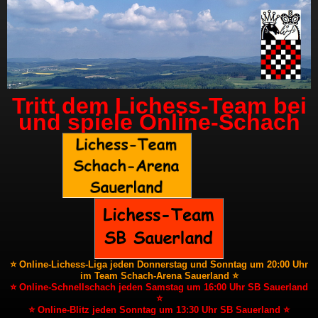
Tritt dem Lichess-Team bei
und spiele Online-Schach
⭐ Online-Lichess-Liga jeden Donnerstag und Sonntag um 20:00 Uhr
im Team Schach-Arena Sauerland ⭐
⭐ Online-Schnellschach jeden Samstag um 16:00 Uhr SB Sauerland
⭐
⭐ Online-Blitz jeden Sonntag um 13:30 Uhr SB Sauerland ⭐