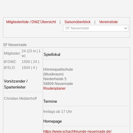
Mitgliederliste / DWZ Übersicht
|
Saisonüberblick
|
Vereinsliste
SF Neuenrade
24 (23 m | 1
Mitglieder:
Spiellokal
w)
Ø DWZ:
1500 ( 24 )
Ø ELO:
1934 ( 4 )
Hönnequellschule
(Musikraum)
Niederheide 5
Vorsitzender /
58809 Neuenrade
Spartenleiter
Routenplaner
Christian Midderhoff
Termine
freitags ab 17 Uhr
Homepage
https://www.schachfreunde-neuenrade.de/