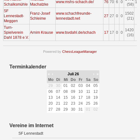
www.mshs-schach.de/
76
70
6
0
17
Schalksmühle
Machatzke
(58)
SF
Franz-Josef
www.schachfreunde-
1502
Lennestadt-
27
27
0
0
1
Schleime
lennestadt.net
(21)
Meggen
Turn-
1420
Spielverein
Arnim Krause
www.tsvdahl.de/schach
17
17
0
0
(16)
Dahl 1878 e.V.
Powered by
ChessLeagueManager
Terminkalender
«
‹
Juli 26
›
»
Mo
Di
Mi
Do
Fr
Sa
So
29
30
01
02
03
04
05
06
07
08
09
10
11
12
13
14
15
16
17
18
19
20
21
22
23
24
25
26
27
28
29
30
31
01
02
Vereine im Internet
SF Lennestadt