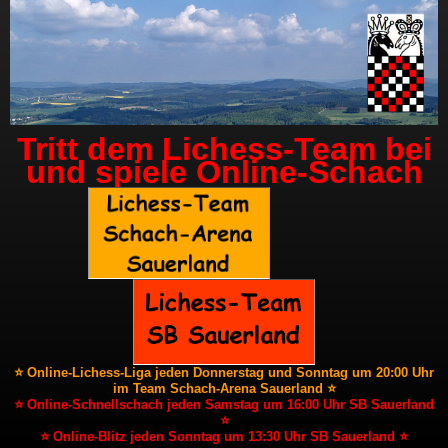
Tritt dem Lichess-Team bei
und spiele Online-Schach
⭐ Online-Lichess-Liga jeden Donnerstag und Sonntag um 20:00 Uhr
im Team Schach-Arena Sauerland ⭐
⭐ Online-Schnellschach jeden Samstag um 16:00 Uhr SB Sauerland
⭐
⭐ Online-Blitz jeden Sonntag um 13:30 Uhr SB Sauerland ⭐