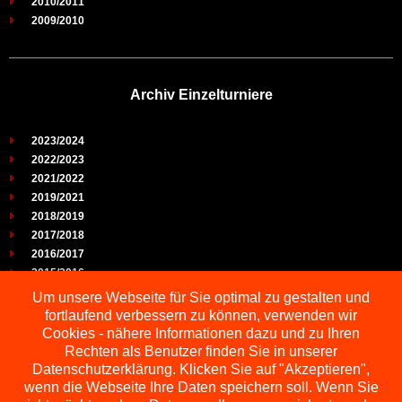
2010/2011
2009/2010
Archiv Einzelturniere
2023/2024
2022/2023
2021/2022
2019/2021
2018/2019
2017/2018
2016/2017
2015/2016
2014/2015
Um unsere Webseite für Sie optimal zu gestalten und
2013/2014
fortlaufend verbessern zu können, verwenden wir
2012/2013
Cookies - nähere Informationen dazu und zu Ihren
2011/2012
Rechten als Benutzer finden Sie in unserer
2010/2011
Datenschutzerklärung. Klicken Sie auf "Akzeptieren",
wenn die Webseite Ihre Daten speichern soll. Wenn Sie
2009/2010