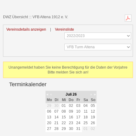
DWZ Übersicht ::: VFB Altena 1912 e. V.
Vereinsdetails anzeigen
|
Vereinsliste
Unangemeldet haben Sie keine Berechtigung für die Daten der Vorjahre
Bitte melden Sie sich an!
Terminkalender
«
‹
Juli 26
›
»
Mo
Di
Mi
Do
Fr
Sa
So
29
30
01
02
03
04
05
06
07
08
09
10
11
12
13
14
15
16
17
18
19
20
21
22
23
24
25
26
27
28
29
30
31
01
02