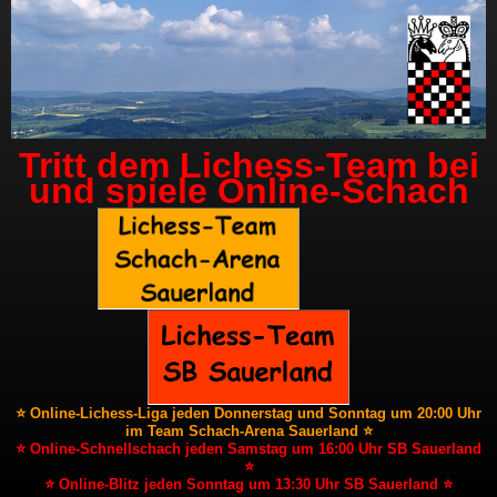
Tritt dem Lichess-Team bei
und spiele Online-Schach
⭐ Online-Lichess-Liga jeden Donnerstag und Sonntag um 20:00 Uhr
im Team Schach-Arena Sauerland ⭐
⭐ Online-Schnellschach jeden Samstag um 16:00 Uhr SB Sauerland
⭐
⭐ Online-Blitz jeden Sonntag um 13:30 Uhr SB Sauerland ⭐