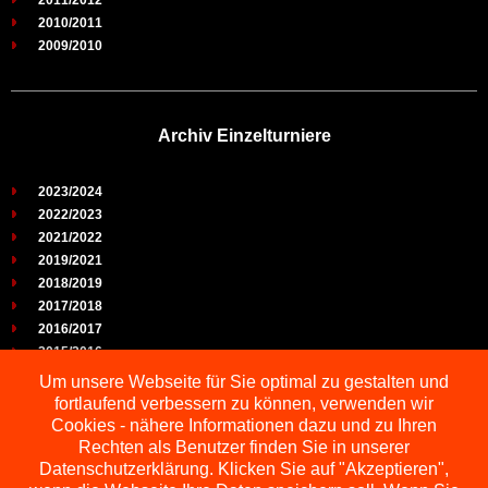
2011/2012
2010/2011
2009/2010
Archiv Einzelturniere
2023/2024
2022/2023
2021/2022
2019/2021
2018/2019
2017/2018
2016/2017
2015/2016
2014/2015
Um unsere Webseite für Sie optimal zu gestalten und
2013/2014
fortlaufend verbessern zu können, verwenden wir
2012/2013
Cookies - nähere Informationen dazu und zu Ihren
2011/2012
Rechten als Benutzer finden Sie in unserer
2010/2011
Datenschutzerklärung. Klicken Sie auf "Akzeptieren",