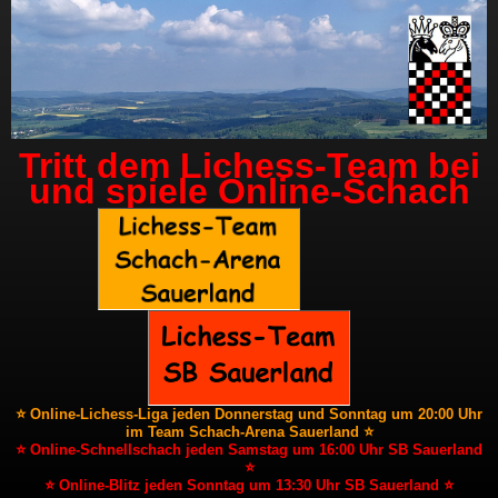
Tritt dem Lichess-Team bei
und spiele Online-Schach
⭐ Online-Lichess-Liga jeden Donnerstag und Sonntag um 20:00 Uhr
im Team Schach-Arena Sauerland ⭐
⭐ Online-Schnellschach jeden Samstag um 16:00 Uhr SB Sauerland
⭐
⭐ Online-Blitz jeden Sonntag um 13:30 Uhr SB Sauerland ⭐