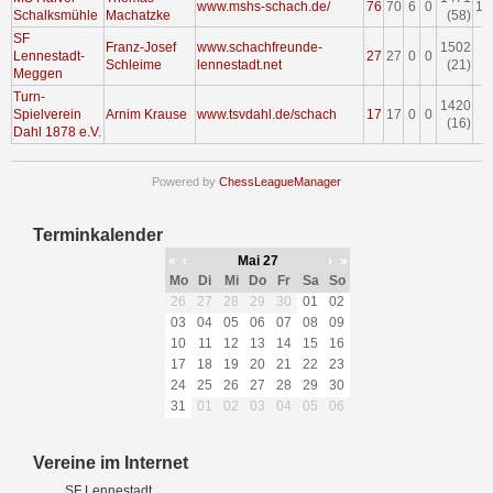
www.mshs-schach.de/
76
70
6
0
17
Schalksmühle
Machatzke
(58)
SF
Franz-Josef
www.schachfreunde-
1502
Lennestadt-
27
27
0
0
1
Schleime
lennestadt.net
(21)
Meggen
Turn-
1420
Spielverein
Arnim Krause
www.tsvdahl.de/schach
17
17
0
0
(16)
Dahl 1878 e.V.
Powered by
ChessLeagueManager
Terminkalender
«
‹
Mai 27
›
»
Mo
Di
Mi
Do
Fr
Sa
So
26
27
28
29
30
01
02
03
04
05
06
07
08
09
10
11
12
13
14
15
16
17
18
19
20
21
22
23
24
25
26
27
28
29
30
31
01
02
03
04
05
06
Vereine im Internet
SF Lennestadt