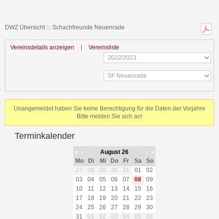
DWZ Übersicht ::: Schachfreunde Neuenrade
Vereinsdetails anzeigen
|
Vereinsliste
Unangemeldet haben Sie keine Berechtigung für die Daten der Vorjahre
Bitte melden Sie sich an!
Terminkalender
«
‹
August 26
›
»
Mo
Di
Mi
Do
Fr
Sa
So
27
28
29
30
31
01
02
03
04
05
06
07
08
09
10
11
12
13
14
15
16
17
18
19
20
21
22
23
24
25
26
27
28
29
30
31
01
02
03
04
05
06