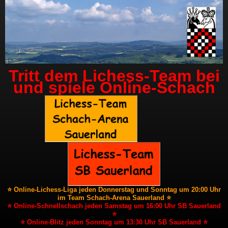
Tritt dem Lichess-Team bei
und spiele Online-Schach
⭐ Online-Lichess-Liga jeden Donnerstag und Sonntag um 20:00 Uhr
im Team Schach-Arena Sauerland ⭐
⭐ Online-Schnellschach jeden Samstag um 16:00 Uhr SB Sauerland
⭐
⭐ Online-Blitz jeden Sonntag um 13:30 Uhr SB Sauerland ⭐