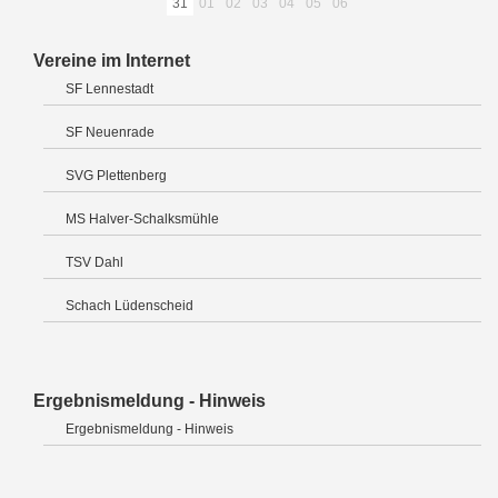
31
01
02
03
04
05
06
Vereine im Internet
SF Lennestadt
SF Neuenrade
SVG Plettenberg
MS Halver-Schalksmühle
TSV Dahl
Schach Lüdenscheid
Ergebnismeldung - Hinweis
Ergebnismeldung - Hinweis