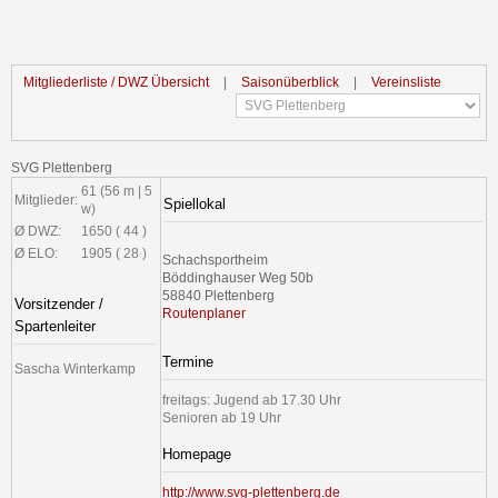
Mitgliederliste / DWZ Übersicht
|
Saisonüberblick
|
Vereinsliste
SVG Plettenberg
61 (56 m | 5
Mitglieder:
Spiellokal
w)
Ø DWZ:
1650 ( 44 )
Ø ELO:
1905 ( 28 )
Schachsportheim
Böddinghauser Weg 50b
58840 Plettenberg
Vorsitzender /
Routenplaner
Spartenleiter
Termine
Sascha Winterkamp
freitags: Jugend ab 17.30 Uhr
Senioren ab 19 Uhr
Homepage
http://www.svg-plettenberg.de