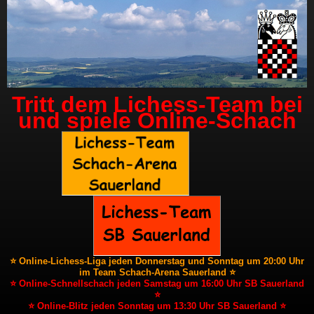
Tritt dem Lichess-Team bei
und spiele Online-Schach
⭐ Online-Lichess-Liga jeden Donnerstag und Sonntag um 20:00 Uhr
im Team Schach-Arena Sauerland ⭐
⭐ Online-Schnellschach jeden Samstag um 16:00 Uhr SB Sauerland
⭐
⭐ Online-Blitz jeden Sonntag um 13:30 Uhr SB Sauerland ⭐