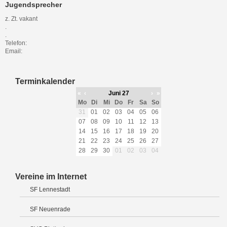
Jugendsprecher
z. Zt. vakant
.
.
Telefon:
Email:
Terminkalender
«
‹
Juni 27
›
»
Mo
Di
Mi
Do
Fr
Sa
So
31
01
02
03
04
05
06
07
08
09
10
11
12
13
14
15
16
17
18
19
20
21
22
23
24
25
26
27
28
29
30
01
02
03
04
Vereine im Internet
SF Lennestadt
SF Neuenrade