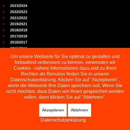
2023/2024
2022/2023
2021/2022
2019/2021
2018/2019
2017/2018
2016/2017
2015/2016
2014/2015
Um unsere Webseite für Sie optimal zu gestalten und
2013/2014
fortlaufend verbessern zu können, verwenden wir
2012/2013
Cookies - nähere Informationen dazu und zu Ihren
2011/2012
Rechten als Benutzer finden Sie in unserer
2010/2011
Datenschutzerklärung. Klicken Sie auf "Akzeptieren",
wenn die Webseite Ihre Daten speichern soll. Wenn Sie
2009/2010
nicht möchten, dass Daten von Ihnen gespeichert werden
sollen, dann klicken Sie auf "Ablehnen".
Akzeptieren
Ablehnen
Copyright © 2026 Schachbezirk Sauerland
DESIGNED BY: AS DESIGNING
Datenschutzerklärung