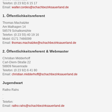
Telefon: (0 23 92) 6 15 17
Email:
walter.cordes@schachbezirksauerland.de
1. Öffentlichkeitsreferent
Thomas Machatzke
Am Mathagen 14
58579 Schalksmühle
Telefon: (0 23 55) 40 19 16
Mobil: 0171 7466099
Email:
thomas.machatzke@schachbezirksauerland.de
2. Öffentlichkeitsreferent & Webmaster
Christian Midderhoff
Carl-Diem-Straße 22
58809 Neuenrade
Telefon: (0 23 92) 6 41 80
Email:
christian.midderhoff@schachbezirksauerland.de
Jugendwart
Ratho Rahs
.
.
Telefon:
Email:
ratho.rahs@schachbezirksauerland.de