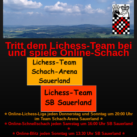
Tritt dem Lichess-Team bei
und spiele Online-Schach
⭐ Online-Lichess-Liga jeden Donnerstag und Sonntag um 20:00 Uhr
im Team Schach-Arena Sauerland ⭐
⭐ Online-Schnellschach jeden Samstag um 16:00 Uhr SB Sauerland
⭐
⭐ Online-Blitz jeden Sonntag um 13:30 Uhr SB Sauerland ⭐