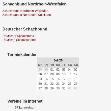
Schachbund Nordrhein-Westfalen
Schachbund Nordrhein-Westfalen
Schachjugend Nordrhein-Westfalen
Deutscher Schachbund
Deutscher Schachbund
Deutsche Schachjugend
Terminkalender
«
‹
Juli 26
›
»
Mo
Di
Mi
Do
Fr
Sa
So
29
30
01
02
03
04
05
06
07
08
09
10
11
12
13
14
15
16
17
18
19
20
21
22
23
24
25
26
27
28
29
30
31
01
02
Vereine im Internet
SF Lennestadt