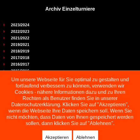
Archiv Einzelturniere
2023/2024
2022/2023
2021/2022
2019/2021
2018/2019
2017/2018
2016/2017
2015/2016
2014/2015
Um unsere Webseite für Sie optimal zu gestalten und
2013/2014
fortlaufend verbessern zu können, verwenden wir
2012/2013
Cookies - nähere Informationen dazu und zu Ihren
2011/2012
Rechten als Benutzer finden Sie in unserer
2010/2011
Datenschutzerklärung. Klicken Sie auf "Akzeptieren",
wenn die Webseite Ihre Daten speichern soll. Wenn Sie
2009/2010
nicht möchten, dass Daten von Ihnen gespeichert werden
sollen, dann klicken Sie auf "Ablehnen".
Akzeptieren
Ablehnen