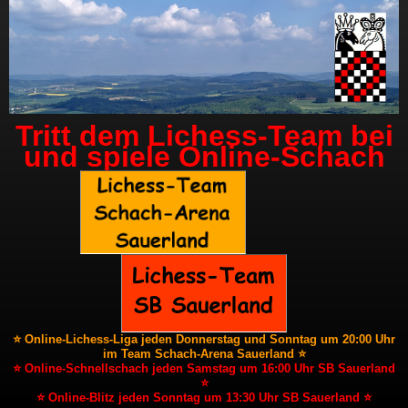
Tritt dem Lichess-Team bei
und spiele Online-Schach
⭐ Online-Lichess-Liga jeden Donnerstag und Sonntag um 20:00 Uhr
im Team Schach-Arena Sauerland ⭐
⭐ Online-Schnellschach jeden Samstag um 16:00 Uhr SB Sauerland
⭐
⭐ Online-Blitz jeden Sonntag um 13:30 Uhr SB Sauerland ⭐