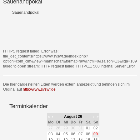
Sauerlandpokal
Sauerlandpokal
HTTPS request failed. Error was:
file_get_contents(https://www.svswf.de/index.php?
option=com_clm&view=mannschaft&format=raw&html=0&saison=13&liga=109&tl
failed to open stream: HTTP request failed! HTTP/1.1 500 Internal Server Error
Die hier dargestellten Ligen werden extern angezeigt und befinden sich im
Orginal auf
http://www.svswf.de
Terminkalender
«
‹
August 26
›
»
Mo
Di
Mi
Do
Fr
Sa
So
27
28
29
30
31
01
02
03
04
05
06
07
08
09