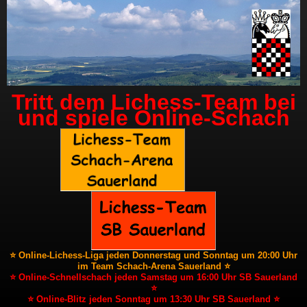
Tritt dem Lichess-Team bei
und spiele Online-Schach
⭐ Online-Lichess-Liga jeden Donnerstag und Sonntag um 20:00 Uhr
im Team Schach-Arena Sauerland ⭐
⭐ Online-Schnellschach jeden Samstag um 16:00 Uhr SB Sauerland
⭐
⭐ Online-Blitz jeden Sonntag um 13:30 Uhr SB Sauerland ⭐