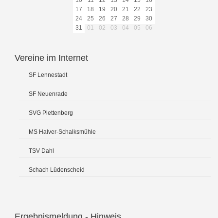
10
11
12
13
14
15
16
17
18
19
20
21
22
23
24
25
26
27
28
29
30
31
01
02
03
04
05
06
Vereine im Internet
SF Lennestadt
SF Neuenrade
SVG Plettenberg
MS Halver-Schalksmühle
TSV Dahl
Schach Lüdenscheid
Ergebnismeldung - Hinweis