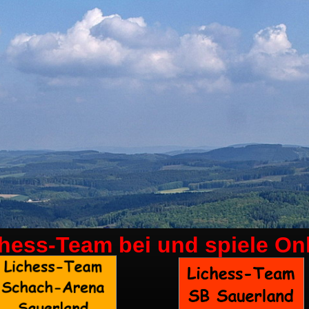
chess-Team bei
und spiele On