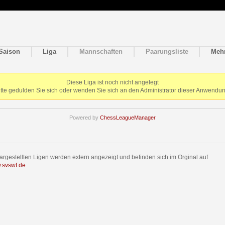
Saison
Liga
Mannschaften
Paarungsliste
Meh
Diese Liga ist noch nicht angelegt
itte gedulden Sie sich oder wenden Sie sich an den Administrator dieser Anwendun
Powered by
ChessLeagueManager
dargestellten Ligen werden extern angezeigt und befinden sich im Orginal auf
w.svswf.de