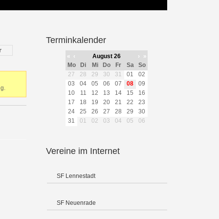
Terminkalender
r
«
‹
August 26
›
»
Mo
Di
Mi
Do
Fr
Sa
So
27
28
29
30
31
01
02
03
04
05
06
07
08
09
g.
10
11
12
13
14
15
16
17
18
19
20
21
22
23
24
25
26
27
28
29
30
31
01
02
03
04
05
06
Vereine im Internet
SF Lennestadt
SF Neuenrade