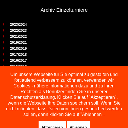
Archiv Einzelturniere
2023/2024
2022/2023
2021/2022
2019/2021
2018/2019
2017/2018
2016/2017
2015/2016
2014/2015
Um unsere Webseite für Sie optimal zu gestalten und
2013/2014
fortlaufend verbessern zu können, verwenden wir
2012/2013
Cookies - nähere Informationen dazu und zu Ihren
2011/2012
Rechten als Benutzer finden Sie in unserer
2010/2011
Datenschutzerklärung. Klicken Sie auf "Akzeptieren",
wenn die Webseite Ihre Daten speichern soll. Wenn Sie
2009/2010
nicht möchten, dass Daten von Ihnen gespeichert werden
sollen, dann klicken Sie auf "Ablehnen".
Akzeptieren
Ablehnen