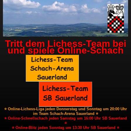
Tritt dem Lichess-Team bei
und spiele Online-Schach
⭐ Online-Lichess-Liga jeden Donnerstag und Sonntag um 20:00 Uhr
im Team Schach-Arena Sauerland ⭐
⭐ Online-Schnellschach jeden Samstag um 16:00 Uhr SB Sauerland
⭐
⭐ Online-Blitz jeden Sonntag um 13:30 Uhr SB Sauerland ⭐