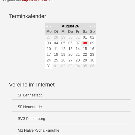
Orginal auf
http://www.svswf.de
Terminkalender
«
‹
August 26
›
»
Mo
Di
Mi
Do
Fr
Sa
So
27
28
29
30
31
01
02
03
04
05
06
07
08
09
10
11
12
13
14
15
16
17
18
19
20
21
22
23
24
25
26
27
28
29
30
31
01
02
03
04
05
06
Vereine im Internet
SF Lennestadt
SF Neuenrade
SVG Plettenberg
MS Halver-Schalksmühle