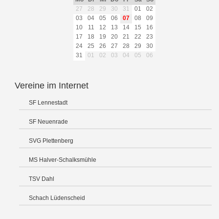
27
28
29
30
31
01
02
03
04
05
06
07
08
09
10
11
12
13
14
15
16
17
18
19
20
21
22
23
24
25
26
27
28
29
30
31
01
02
03
04
05
06
Vereine im Internet
SF Lennestadt
SF Neuenrade
SVG Plettenberg
MS Halver-Schalksmühle
TSV Dahl
Schach Lüdenscheid