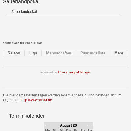
Sauerlandpokal
Sauerlandpokal
Statistiken für die Saison
Saison
Liga
Mannschaften
Paarungsliste
Mehr
Powered by
ChessLeagueManager
Die hier dargestellten Ligen werden extern angezeigt und befinden sich im
Orginal auf
http://www.svswf.de
Terminkalender
«
‹
August 26
›
»
Mo
Di
Mi
Do
Fr
Sa
So