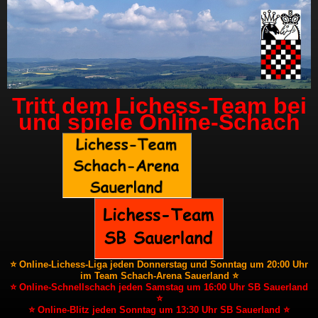
Tritt dem Lichess-Team bei
und spiele Online-Schach
⭐ Online-Lichess-Liga jeden Donnerstag und Sonntag um 20:00 Uhr
im Team Schach-Arena Sauerland ⭐
⭐ Online-Schnellschach jeden Samstag um 16:00 Uhr SB Sauerland
⭐
⭐ Online-Blitz jeden Sonntag um 13:30 Uhr SB Sauerland ⭐