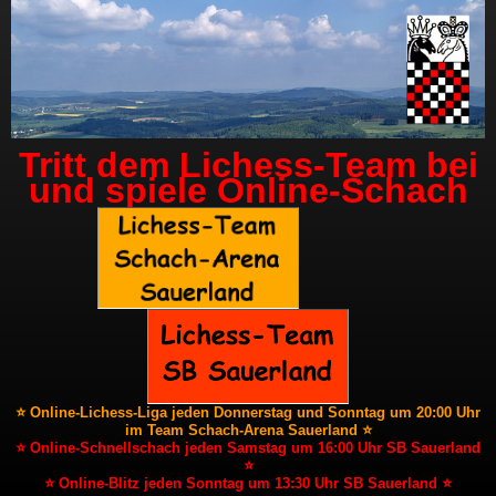
Tritt dem Lichess-Team bei
und spiele Online-Schach
⭐ Online-Lichess-Liga jeden Donnerstag und Sonntag um 20:00 Uhr
im Team Schach-Arena Sauerland ⭐
⭐ Online-Schnellschach jeden Samstag um 16:00 Uhr SB Sauerland
⭐
⭐ Online-Blitz jeden Sonntag um 13:30 Uhr SB Sauerland ⭐