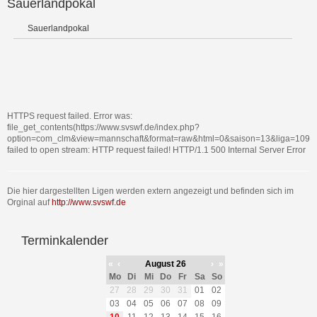
Sauerlandpokal
Sauerlandpokal
HTTPS request failed. Error was:
file_get_contents(https://www.svswf.de/index.php?
option=com_clm&view=mannschaft&format=raw&html=0&saison=13&liga=109&tl
failed to open stream: HTTP request failed! HTTP/1.1 500 Internal Server Error
Die hier dargestellten Ligen werden extern angezeigt und befinden sich im
Orginal auf
http://www.svswf.de
Terminkalender
«
‹
August 26
›
»
Mo
Di
Mi
Do
Fr
Sa
So
27
28
29
30
31
01
02
03
04
05
06
07
08
09