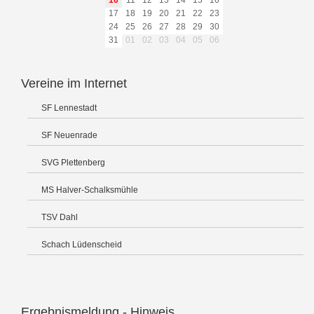
10
11
12
13
14
15
16
17
18
19
20
21
22
23
24
25
26
27
28
29
30
31
01
02
03
04
05
06
Vereine im Internet
SF Lennestadt
SF Neuenrade
SVG Plettenberg
MS Halver-Schalksmühle
TSV Dahl
Schach Lüdenscheid
Ergebnismeldung - Hinweis