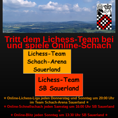
Tritt dem Lichess-Team bei
und spiele Online-Schach
⭐ Online-Lichess-Liga jeden Donnerstag und Sonntag um 20:00 Uhr
im Team Schach-Arena Sauerland ⭐
⭐ Online-Schnellschach jeden Samstag um 16:00 Uhr SB Sauerland
⭐
⭐ Online-Blitz jeden Sonntag um 13:30 Uhr SB Sauerland ⭐