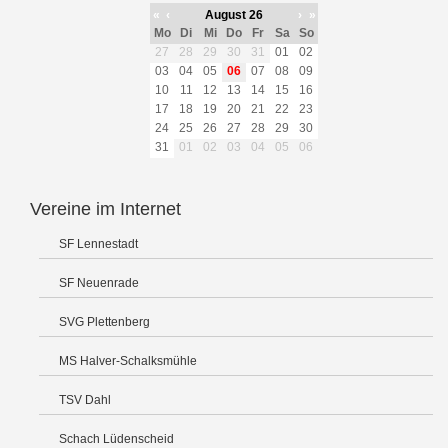
«
‹
August 26
›
»
Mo
Di
Mi
Do
Fr
Sa
So
27
28
29
30
31
01
02
03
04
05
06
07
08
09
10
11
12
13
14
15
16
17
18
19
20
21
22
23
24
25
26
27
28
29
30
31
01
02
03
04
05
06
Vereine im Internet
SF Lennestadt
SF Neuenrade
SVG Plettenberg
MS Halver-Schalksmühle
TSV Dahl
Schach Lüdenscheid