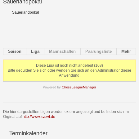
Sauerlandpokal
Sauerlandpokal
Saison
Liga
Mannschaften
Paarungsliste
Mehr
Diese Liga ist noch nicht angelegt (108)
Bitte gedulden Sie sich oder wenden Sie sich an den Administrator dieser
Anwendung.
Powered by
ChessLeagueManager
Die hier dargestellten Ligen werden extern angezeigt und befinden sich im
Orginal auf
http://www.svswf.de
Terminkalender