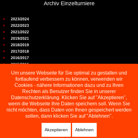
Archiv Einzelturniere
2023/2024
2022/2023
2021/2022
2019/2021
2018/2019
2017/2018
2016/2017
2015/2016
2014/2015
Um unsere Webseite für Sie optimal zu gestalten und
2013/2014
fortlaufend verbessern zu können, verwenden wir
2012/2013
Cookies - nähere Informationen dazu und zu Ihren
2011/2012
Rechten als Benutzer finden Sie in unserer
2010/2011
Datenschutzerklärung. Klicken Sie auf "Akzeptieren",
wenn die Webseite Ihre Daten speichern soll. Wenn Sie
2009/2010
nicht möchten, dass Daten von Ihnen gespeichert werden
sollen, dann klicken Sie auf "Ablehnen".
Akzeptieren
Ablehnen
Copyright © 2026 Schachbezirk Sauerland
DESIGNED BY: AS DESIGNING