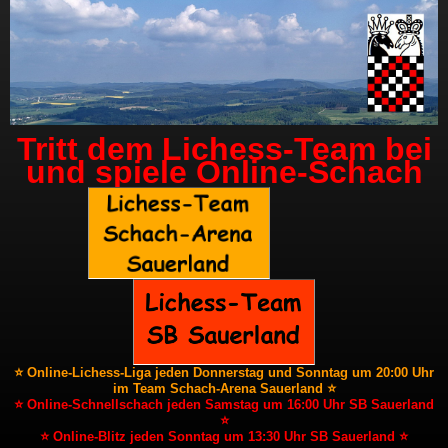
Tritt dem Lichess-Team bei
und spiele Online-Schach
⭐ Online-Lichess-Liga jeden Donnerstag und Sonntag um 20:00 Uhr
im Team Schach-Arena Sauerland ⭐
⭐ Online-Schnellschach jeden Samstag um 16:00 Uhr SB Sauerland
⭐
⭐ Online-Blitz jeden Sonntag um 13:30 Uhr SB Sauerland ⭐