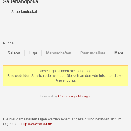
Sauerlandpokal
Sauerlandpokal
Runde
Saison
Liga
Mannschaften
Paarungsliste
Mehr
Diese Liga ist noch nicht angelegt
Bitte gedulden Sie sich oder wenden Sie sich an den Administrator dieser
Anwendung.
Powered by
ChessLeagueManager
Die hier dargestellten Ligen werden extern angezeigt und befinden sich im
Orginal auf
http://www.svswf.de