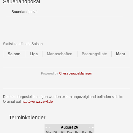
Sauerlandpokal
Sauerlandpokal
Statistiken für die Saison
Saison
Liga
Mannschaften
Paarungsliste
Mehr
Powered by
ChessLeagueManager
Die hier dargestellten Ligen werden extern angezeigt und befinden sich im
Orginal auf
http://www.svswf.de
Terminkalender
«
‹
August 26
›
»
Mo
Di
Mi
Do
Fr
Sa
So