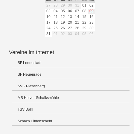
27
28
29
30
31
01
02
03
04
05
06
07
08
09
10
11
12
13
14
15
16
17
18
19
20
21
22
23
24
25
26
27
28
29
30
31
01
02
03
04
05
06
Vereine im Internet
SF Lennestadt
SF Neuenrade
SVG Plettenberg
MS Halver-Schalksmühle
TSV Dahl
Schach Lüdenscheid