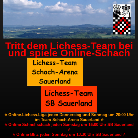
Tritt dem Lichess-Team bei
und spiele Online-Schach
⭐ Online-Lichess-Liga jeden Donnerstag und Sonntag um 20:00 Uhr
im Team Schach-Arena Sauerland ⭐
⭐ Online-Schnellschach jeden Samstag um 16:00 Uhr SB Sauerland
⭐
⭐ Online-Blitz jeden Sonntag um 13:30 Uhr SB Sauerland ⭐