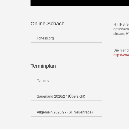
Online-Schach
HTTPS req
option=c
stream: H
lichess.org
Die hier 
http://ww
Terminplan
Termine
Sauerland 2026/27 (Übersicht)
Allgemein 2026/27 (SF Neuenrade)