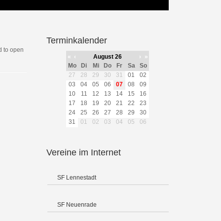
Terminkalender
 to open
«
‹
August 26
›
»
Mo
Di
Mi
Do
Fr
Sa
So
27
28
29
30
31
01
02
03
04
05
06
07
08
09
10
11
12
13
14
15
16
17
18
19
20
21
22
23
24
25
26
27
28
29
30
31
01
02
03
04
05
06
Vereine im Internet
SF Lennestadt
SF Neuenrade