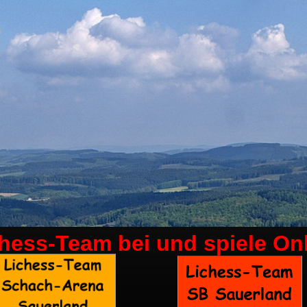
chess-Team bei
und spiele On