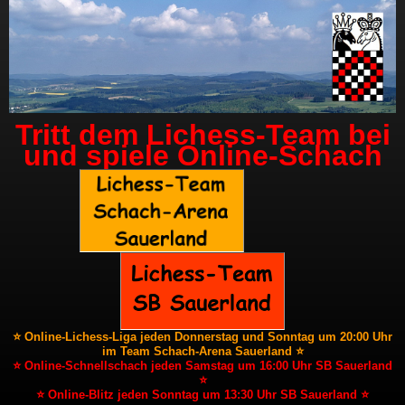
Tritt dem Lichess-Team bei
und spiele Online-Schach
⭐ Online-Lichess-Liga jeden Donnerstag und Sonntag um 20:00 Uhr
im Team Schach-Arena Sauerland ⭐
⭐ Online-Schnellschach jeden Samstag um 16:00 Uhr SB Sauerland
⭐
⭐ Online-Blitz jeden Sonntag um 13:30 Uhr SB Sauerland ⭐