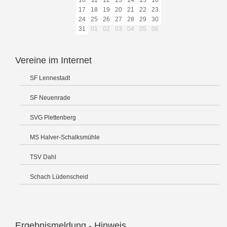
10
11
12
13
14
15
16
17
18
19
20
21
22
23
24
25
26
27
28
29
30
31
01
02
03
04
05
06
Vereine im Internet
SF Lennestadt
SF Neuenrade
SVG Plettenberg
MS Halver-Schalksmühle
TSV Dahl
Schach Lüdenscheid
Ergebnismeldung - Hinweis