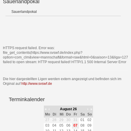
Sauerlandpokal
Sauerlandpokal
HTTPS request failed. Error was:
file_get_contents(https://www.svswf.de/index.php?
option=com_clm&view=mannschaft&format=raw&html=0&saison=13&liga=127&tl
failed to open stream: HTTP request failed! HTTP/1.1 500 Internal Server Error
Die hier dargestellten Ligen werden extern angezeigt und befinden sich im
Orginal auf
http://www.svswf.de
Terminkalender
«
‹
August 26
›
»
Mo
Di
Mi
Do
Fr
Sa
So
27
28
29
30
31
01
02
03
04
05
06
07
08
09