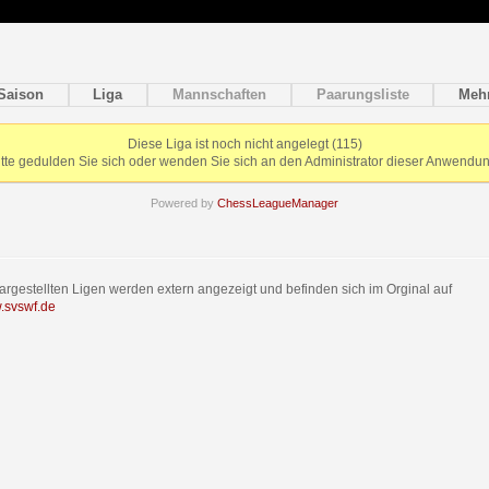
Saison
Liga
Mannschaften
Paarungsliste
Meh
Diese Liga ist noch nicht angelegt (115)
itte gedulden Sie sich oder wenden Sie sich an den Administrator dieser Anwendun
Powered by
ChessLeagueManager
dargestellten Ligen werden extern angezeigt und befinden sich im Orginal auf
w.svswf.de