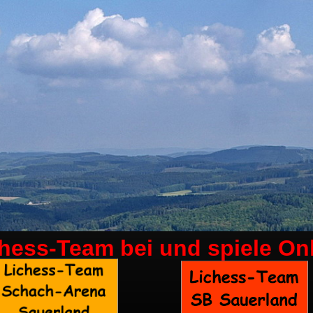
chess-Team bei
und spiele On