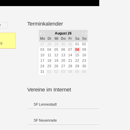
Terminkalender
r
«
‹
August 26
›
»
Mo
Di
Mi
Do
Fr
Sa
So
g.
27
28
29
30
31
01
02
03
04
05
06
07
08
09
10
11
12
13
14
15
16
17
18
19
20
21
22
23
24
25
26
27
28
29
30
31
01
02
03
04
05
06
Vereine im Internet
SF Lennestadt
SF Neuenrade