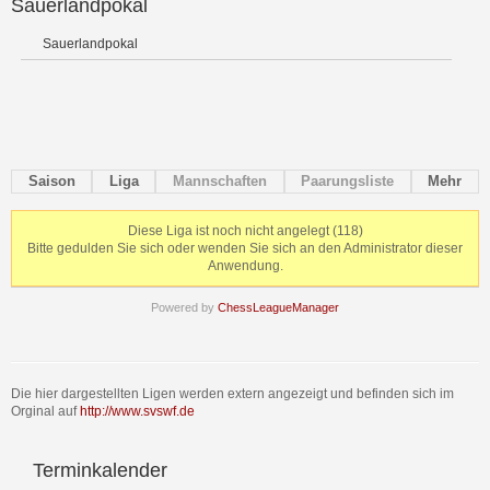
Sauerlandpokal
Sauerlandpokal
Saison
Liga
Mannschaften
Paarungsliste
Mehr
Diese Liga ist noch nicht angelegt (118)
Bitte gedulden Sie sich oder wenden Sie sich an den Administrator dieser
Anwendung.
Powered by
ChessLeagueManager
Die hier dargestellten Ligen werden extern angezeigt und befinden sich im
Orginal auf
http://www.svswf.de
Terminkalender