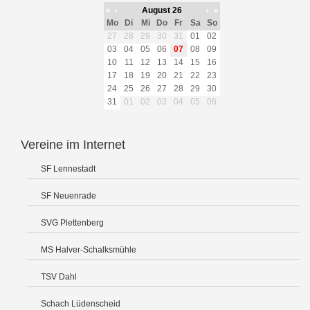
«
‹
August 26
›
»
Mo
Di
Mi
Do
Fr
Sa
So
27
28
29
30
31
01
02
03
04
05
06
07
08
09
10
11
12
13
14
15
16
17
18
19
20
21
22
23
24
25
26
27
28
29
30
31
01
02
03
04
05
06
Vereine im Internet
SF Lennestadt
SF Neuenrade
SVG Plettenberg
MS Halver-Schalksmühle
TSV Dahl
Schach Lüdenscheid