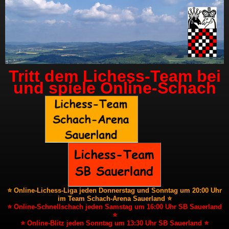
Tritt dem Lichess-Team bei
und spiele Online-Schach
⭐ Online-Lichess-Liga jeden Donnerstag und Sonntag um 20:00 Uhr
im Team Schach-Arena Sauerland ⭐
⭐ Online-Schnellschach jeden Samstag um 16:00 Uhr SB Sauerland
⭐
⭐ Online-Blitz jeden Sonntag um 13:30 Uhr SB Sauerland ⭐