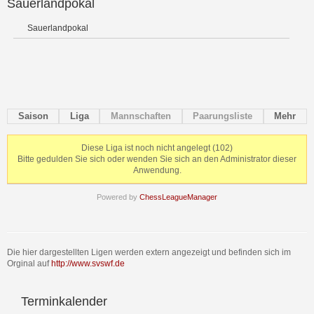
Sauerlandpokal
Sauerlandpokal
Saison
Liga
Mannschaften
Paarungsliste
Mehr
Diese Liga ist noch nicht angelegt (102)
Bitte gedulden Sie sich oder wenden Sie sich an den Administrator dieser
Anwendung.
Powered by
ChessLeagueManager
Die hier dargestellten Ligen werden extern angezeigt und befinden sich im
Orginal auf
http://www.svswf.de
Terminkalender