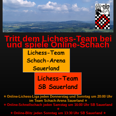
Tritt dem Lichess-Team bei
und spiele Online-Schach
⭐ Online-Lichess-Liga jeden Donnerstag und Sonntag um 20:00 Uhr
im Team Schach-Arena Sauerland ⭐
⭐ Online-Schnellschach jeden Samstag um 16:00 Uhr SB Sauerland
⭐
⭐ Online-Blitz jeden Sonntag um 13:30 Uhr SB Sauerland ⭐