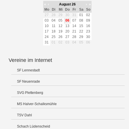
«
‹
August 26
›
»
Mo
Di
Mi
Do
Fr
Sa
So
27
28
29
30
31
01
02
03
04
05
06
07
08
09
10
11
12
13
14
15
16
17
18
19
20
21
22
23
24
25
26
27
28
29
30
31
01
02
03
04
05
06
Vereine im Internet
SF Lennestadt
SF Neuenrade
SVG Plettenberg
MS Halver-Schalksmühle
TSV Dahl
Schach Lüdenscheid