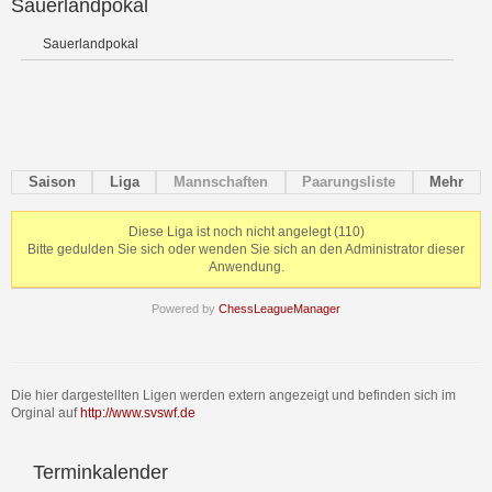
Sauerlandpokal
Sauerlandpokal
Saison
Liga
Mannschaften
Paarungsliste
Mehr
Diese Liga ist noch nicht angelegt (110)
Bitte gedulden Sie sich oder wenden Sie sich an den Administrator dieser
Anwendung.
Powered by
ChessLeagueManager
Die hier dargestellten Ligen werden extern angezeigt und befinden sich im
Orginal auf
http://www.svswf.de
Terminkalender