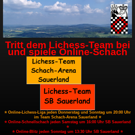
Tritt dem Lichess-Team bei
und spiele Online-Schach
⭐ Online-Lichess-Liga jeden Donnerstag und Sonntag um 20:00 Uhr
im Team Schach-Arena Sauerland ⭐
⭐ Online-Schnellschach jeden Samstag um 16:00 Uhr SB Sauerland
⭐
⭐ Online-Blitz jeden Sonntag um 13:30 Uhr SB Sauerland ⭐