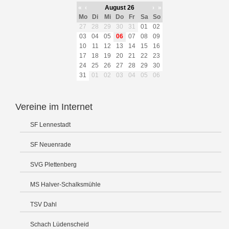
«
‹
August 26
›
»
Mo
Di
Mi
Do
Fr
Sa
So
27
28
29
30
31
01
02
03
04
05
06
07
08
09
10
11
12
13
14
15
16
17
18
19
20
21
22
23
24
25
26
27
28
29
30
31
01
02
03
04
05
06
Vereine im Internet
SF Lennestadt
SF Neuenrade
SVG Plettenberg
MS Halver-Schalksmühle
TSV Dahl
Schach Lüdenscheid