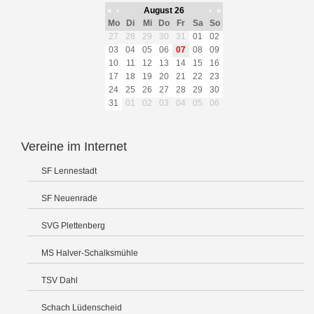
«
‹
August 26
›
»
Mo
Di
Mi
Do
Fr
Sa
So
27
28
29
30
31
01
02
03
04
05
06
07
08
09
10
11
12
13
14
15
16
17
18
19
20
21
22
23
24
25
26
27
28
29
30
31
01
02
03
04
05
06
Vereine im Internet
SF Lennestadt
SF Neuenrade
SVG Plettenberg
MS Halver-Schalksmühle
TSV Dahl
Schach Lüdenscheid