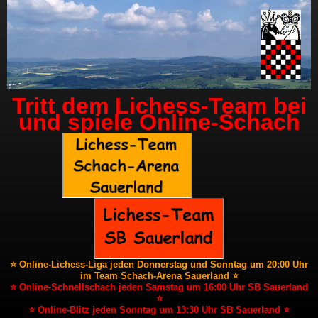
Tritt dem Lichess-Team bei
und spiele Online-Schach
⭐ Online-Lichess-Liga jeden Donnerstag und Sonntag um 20:00 Uhr
im Team Schach-Arena Sauerland ⭐
⭐ Online-Schnellschach jeden Samstag um 16:00 Uhr SB Sauerland
⭐
⭐ Online-Blitz jeden Sonntag um 13:30 Uhr SB Sauerland ⭐