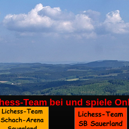
chess-Team bei
und spiele On