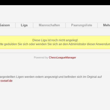
Saison
Liga
Mannschaften
Paarungsliste
Meh
Diese Liga ist noch nicht angelegt
itte gedulden Sie sich oder wenden Sie sich an den Administrator dieser Anwendun
Powered by
ChessLeagueManager
dargestellten Ligen werden extern angezeigt und befinden sich im Orginal auf
w.svswf.de