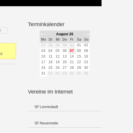
Terminkalender
r
«
‹
August 26
›
»
Mo
Di
Mi
Do
Fr
Sa
So
27
28
29
30
31
01
02
03
04
05
06
07
08
09
g.
10
11
12
13
14
15
16
17
18
19
20
21
22
23
24
25
26
27
28
29
30
31
01
02
03
04
05
06
Vereine im Internet
SF Lennestadt
SF Neuenrade