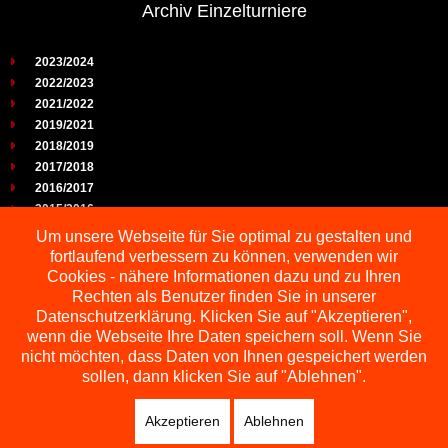
Archiv Einzelturniere
2023/2024
2022/2023
2021/2022
2019/2021
2018/2019
2017/2018
2016/2017
2015/2016
2014/2015
Um unsere Webseite für Sie optimal zu gestalten und
2013/2014
fortlaufend verbessern zu können, verwenden wir
2012/2013
Cookies - nähere Informationen dazu und zu Ihren
2011/2012
Rechten als Benutzer finden Sie in unserer
2010/2011
Datenschutzerklärung. Klicken Sie auf "Akzeptieren",
wenn die Webseite Ihre Daten speichern soll. Wenn Sie
2009/2010
nicht möchten, dass Daten von Ihnen gespeichert werden
sollen, dann klicken Sie auf "Ablehnen".
Akzeptieren
Ablehnen
Copyright © 2026 Schachbezirk Sauerland
DESIGNED BY: AS DESIGNING