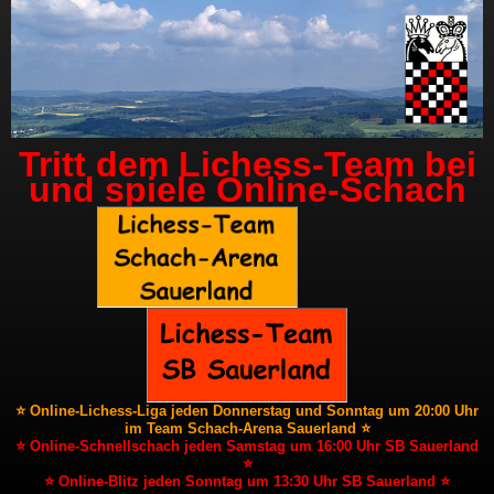
Tritt dem Lichess-Team bei
und spiele Online-Schach
⭐ Online-Lichess-Liga jeden Donnerstag und Sonntag um 20:00 Uhr
im Team Schach-Arena Sauerland ⭐
⭐ Online-Schnellschach jeden Samstag um 16:00 Uhr SB Sauerland
⭐
⭐ Online-Blitz jeden Sonntag um 13:30 Uhr SB Sauerland ⭐