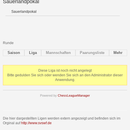
Sauerlandpokal
Sauerlandpokal
Runde
Saison
Liga
Mannschaften
Paarungsliste
Mehr
Diese Liga ist noch nicht angelegt
Bitte gedulden Sie sich oder wenden Sie sich an den Administrator dieser
Anwendung.
Powered by
ChessLeagueManager
Die hier dargestellten Ligen werden extern angezeigt und befinden sich im
Orginal auf
http://www.svswf.de