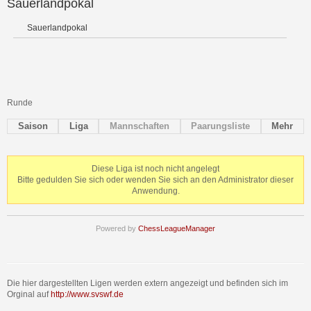
Sauerlandpokal
Sauerlandpokal
Runde
Saison
Liga
Mannschaften
Paarungsliste
Mehr
Diese Liga ist noch nicht angelegt
Bitte gedulden Sie sich oder wenden Sie sich an den Administrator dieser
Anwendung.
Powered by
ChessLeagueManager
Die hier dargestellten Ligen werden extern angezeigt und befinden sich im
Orginal auf
http://www.svswf.de