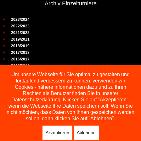
Archiv Einzelturniere
2023/2024
2022/2023
2021/2022
2019/2021
2018/2019
2017/2018
2016/2017
2015/2016
2014/2015
Um unsere Webseite für Sie optimal zu gestalten und
2013/2014
fortlaufend verbessern zu können, verwenden wir
2012/2013
Cookies - nähere Informationen dazu und zu Ihren
2011/2012
Rechten als Benutzer finden Sie in unserer
2010/2011
Datenschutzerklärung. Klicken Sie auf "Akzeptieren",
wenn die Webseite Ihre Daten speichern soll. Wenn Sie
2009/2010
nicht möchten, dass Daten von Ihnen gespeichert werden
sollen, dann klicken Sie auf "Ablehnen".
Akzeptieren
Ablehnen
Copyright © 2026 Schachbezirk Sauerland
DESIGNED BY: AS DESIGNING