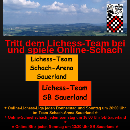
Tritt dem Lichess-Team bei
und spiele Online-Schach
⭐ Online-Lichess-Liga jeden Donnerstag und Sonntag um 20:00 Uhr
im Team Schach-Arena Sauerland ⭐
⭐ Online-Schnellschach jeden Samstag um 16:00 Uhr SB Sauerland
⭐
⭐ Online-Blitz jeden Sonntag um 13:30 Uhr SB Sauerland ⭐