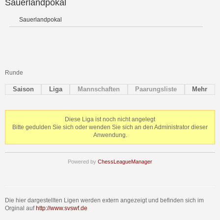
Sauerlandpokal
Sauerlandpokal
Runde
Saison
Liga
Mannschaften
Paarungsliste
Mehr
Diese Liga ist noch nicht angelegt
Bitte gedulden Sie sich oder wenden Sie sich an den Administrator dieser
Anwendung.
Powered by
ChessLeagueManager
Die hier dargestellten Ligen werden extern angezeigt und befinden sich im
Orginal auf
http://www.svswf.de