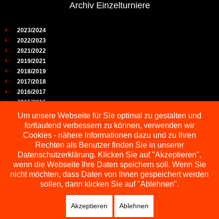
Archiv Einzelturniere
2023/2024
2022/2023
2021/2022
2019/2021
2018/2019
2017/2018
2016/2017
2015/2016
2014/2015
Um unsere Webseite für Sie optimal zu gestalten und
2013/2014
fortlaufend verbessern zu können, verwenden wir
2012/2013
Cookies - nähere Informationen dazu und zu Ihren
2011/2012
Rechten als Benutzer finden Sie in unserer
2010/2011
Datenschutzerklärung. Klicken Sie auf "Akzeptieren",
wenn die Webseite Ihre Daten speichern soll. Wenn Sie
2009/2010
nicht möchten, dass Daten von Ihnen gespeichert werden
sollen, dann klicken Sie auf "Ablehnen".
Akzeptieren
Ablehnen
Copyright © 2026 Schachbezirk Sauerland
DESIGNED BY: AS DESIGNING