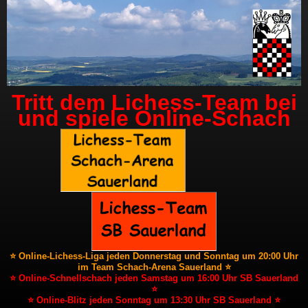
Tritt dem Lichess-Team bei
und spiele Online-Schach
⭐ Online-Lichess-Liga jeden Donnerstag und Sonntag um 20:00 Uhr
im Team Schach-Arena Sauerland ⭐
⭐ Online-Schnellschach jeden Samstag um 16:00 Uhr SB Sauerland
⭐
⭐ Online-Blitz jeden Sonntag um 13:30 Uhr SB Sauerland ⭐