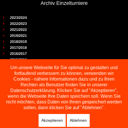
Archiv Einzelturniere
2023/2024
2022/2023
2021/2022
2019/2021
2018/2019
2017/2018
2016/2017
2015/2016
2014/2015
Um unsere Webseite für Sie optimal zu gestalten und
2013/2014
fortlaufend verbessern zu können, verwenden wir
2012/2013
Cookies - nähere Informationen dazu und zu Ihren
2011/2012
Rechten als Benutzer finden Sie in unserer
2010/2011
Datenschutzerklärung. Klicken Sie auf "Akzeptieren",
wenn die Webseite Ihre Daten speichern soll. Wenn Sie
2009/2010
nicht möchten, dass Daten von Ihnen gespeichert werden
sollen, dann klicken Sie auf "Ablehnen".
Akzeptieren
Ablehnen
Copyright © 2026 Schachbezirk Sauerland
DESIGNED BY: AS DESIGNING