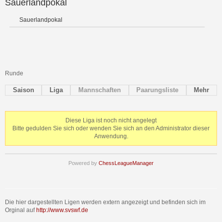
Sauerlandpokal
Sauerlandpokal
Runde
Saison
Liga
Mannschaften
Paarungsliste
Mehr
Diese Liga ist noch nicht angelegt
Bitte gedulden Sie sich oder wenden Sie sich an den Administrator dieser
Anwendung.
Powered by
ChessLeagueManager
Die hier dargestellten Ligen werden extern angezeigt und befinden sich im
Orginal auf
http://www.svswf.de