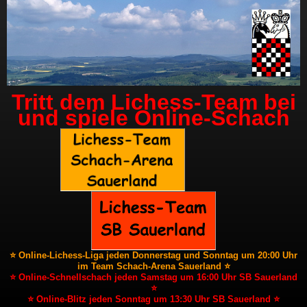
Tritt dem Lichess-Team bei
und spiele Online-Schach
⭐ Online-Lichess-Liga jeden Donnerstag und Sonntag um 20:00 Uhr
im Team Schach-Arena Sauerland ⭐
⭐ Online-Schnellschach jeden Samstag um 16:00 Uhr SB Sauerland
⭐
⭐ Online-Blitz jeden Sonntag um 13:30 Uhr SB Sauerland ⭐