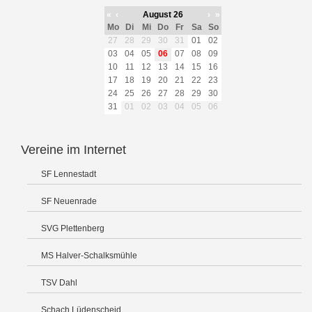
«
‹
August 26
›
»
Mo
Di
Mi
Do
Fr
Sa
So
27
28
29
30
31
01
02
03
04
05
06
07
08
09
10
11
12
13
14
15
16
17
18
19
20
21
22
23
24
25
26
27
28
29
30
31
01
02
03
04
05
06
Vereine im Internet
SF Lennestadt
SF Neuenrade
SVG Plettenberg
MS Halver-Schalksmühle
TSV Dahl
Schach Lüdenscheid