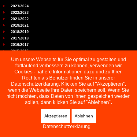
2023/2024
2022/2023
2021/2022
2019/2021
2018/2019
2017/2018
2016/2017
2015/2016
2014/2015
Um unsere Webseite für Sie optimal zu gestalten und
2013/2014
fortlaufend verbessern zu können, verwenden wir
2012/2013
Cookies - nähere Informationen dazu und zu Ihren
2011/2012
Rechten als Benutzer finden Sie in unserer
2010/2011
Datenschutzerklärung. Klicken Sie auf "Akzeptieren",
wenn die Webseite Ihre Daten speichern soll. Wenn Sie
2009/2010
nicht möchten, dass Daten von Ihnen gespeichert werden
sollen, dann klicken Sie auf "Ablehnen".
Akzeptieren
Ablehnen
Copyright © 2026 Schachbezirk Sauerland
DESIGNED BY: AS DESIGNING
Datenschutzerklärung