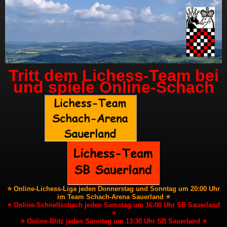
Tritt dem Lichess-Team bei
und spiele Online-Schach
⭐ Online-Lichess-Liga jeden Donnerstag und Sonntag um 20:00 Uhr
im Team Schach-Arena Sauerland ⭐
⭐ Online-Schnellschach jeden Samstag um 16:00 Uhr SB Sauerland
⭐
⭐ Online-Blitz jeden Sonntag um 13:30 Uhr SB Sauerland ⭐