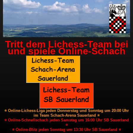
Tritt dem Lichess-Team bei
und spiele Online-Schach
⭐ Online-Lichess-Liga jeden Donnerstag und Sonntag um 20:00 Uhr
im Team Schach-Arena Sauerland ⭐
⭐ Online-Schnellschach jeden Samstag um 16:00 Uhr SB Sauerland
⭐
⭐ Online-Blitz jeden Sonntag um 13:30 Uhr SB Sauerland ⭐