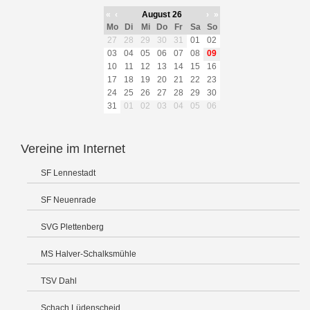
«
‹
August 26
›
»
Mo
Di
Mi
Do
Fr
Sa
So
27
28
29
30
31
01
02
03
04
05
06
07
08
09
10
11
12
13
14
15
16
17
18
19
20
21
22
23
24
25
26
27
28
29
30
31
01
02
03
04
05
06
Vereine im Internet
SF Lennestadt
SF Neuenrade
SVG Plettenberg
MS Halver-Schalksmühle
TSV Dahl
Schach Lüdenscheid