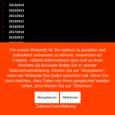
2023/2024
2022/2023
2021/2022
2019/2021
2018/2019
2017/2018
2016/2017
2015/2016
2014/2015
Um unsere Webseite für Sie optimal zu gestalten und
2013/2014
fortlaufend verbessern zu können, verwenden wir
2012/2013
Cookies - nähere Informationen dazu und zu Ihren
2011/2012
Rechten als Benutzer finden Sie in unserer
2010/2011
Datenschutzerklärung. Klicken Sie auf "Akzeptieren",
wenn die Webseite Ihre Daten speichern soll. Wenn Sie
2009/2010
nicht möchten, dass Daten von Ihnen gespeichert werden
sollen, dann klicken Sie auf "Ablehnen".
Akzeptieren
Ablehnen
Copyright © 2026 Schachbezirk Sauerland
DESIGNED BY: AS DESIGNING
Datenschutzerklärung