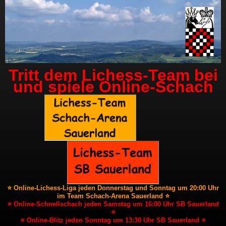
Tritt dem Lichess-Team bei
und spiele Online-Schach
⭐ Online-Lichess-Liga jeden Donnerstag und Sonntag um 20:00 Uhr
im Team Schach-Arena Sauerland ⭐
⭐ Online-Schnellschach jeden Samstag um 16:00 Uhr SB Sauerland
⭐
⭐ Online-Blitz jeden Sonntag um 13:30 Uhr SB Sauerland ⭐