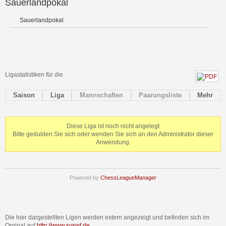
Sauerlandpokal
Sauerlandpokal
Ligastatistiken für die
Saison
Liga
Mannschaften
Paarungsliste
Mehr
Diese Liga ist noch nicht angelegt
Bitte gedulden Sie sich oder wenden Sie sich an den Administrator dieser
Anwendung.
Powered by
ChessLeagueManager
Die hier dargestellten Ligen werden extern angezeigt und befinden sich im
Orginal auf
http://www.svswf.de