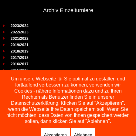
Archiv Einzelturniere
2023/2024
2022/2023
2021/2022
2019/2021
2018/2019
2017/2018
2016/2017
2015/2016
2014/2015
Um unsere Webseite für Sie optimal zu gestalten und
2013/2014
fortlaufend verbessern zu können, verwenden wir
2012/2013
Cookies - nähere Informationen dazu und zu Ihren
2011/2012
Rechten als Benutzer finden Sie in unserer
2010/2011
Datenschutzerklärung. Klicken Sie auf "Akzeptieren",
2009/2010
wenn die Webseite Ihre Daten speichern soll. Wenn Sie
nicht möchten, dass Daten von Ihnen gespeichert werden
sollen, dann klicken Sie auf "Ablehnen".
Akzeptieren
Ablehnen