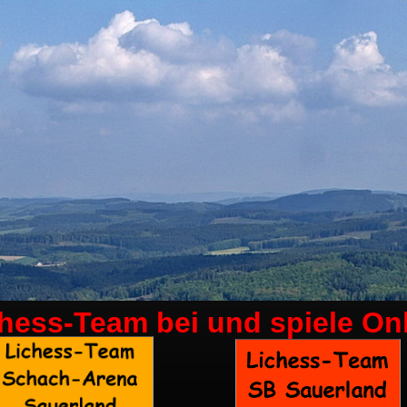
chess-Team bei
und spiele On