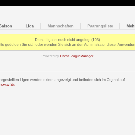
Saison
Liga
Mannschaften
Paarungsliste
Meh
Diese Liga ist noch nicht angelegt (103)
itte gedulden Sie sich oder wenden Sie sich an den Administrator dieser Anwendun
Powered by
ChessLeagueManager
dargestellten Ligen werden extern angezeigt und befinden sich im Orginal auf
w.svswf.de