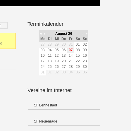
Terminkalender
r
«
‹
August 26
›
»
Mo
Di
Mi
Do
Fr
Sa
So
g.
27
28
29
30
31
01
02
03
04
05
06
07
08
09
10
11
12
13
14
15
16
17
18
19
20
21
22
23
24
25
26
27
28
29
30
31
01
02
03
04
05
06
Vereine im Internet
SF Lennestadt
SF Neuenrade