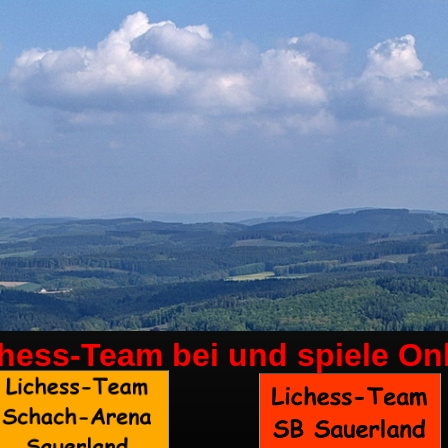
chess-Team bei
und spiele On