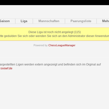
Saison
Liga
Mannschaften
Paarungsliste
Meh
Diese Liga ist noch nicht angelegt (115)
itte gedulden Sie sich oder wenden Sie sich an den Administrator dieser Anwendun
Powered by
ChessLeagueManager
dargestellten Ligen werden extern angezeigt und befinden sich im Orginal auf
w.svswf.de