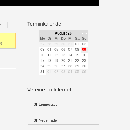
Terminkalender
r
«
‹
August 26
›
»
Mo
Di
Mi
Do
Fr
Sa
So
g.
27
28
29
30
31
01
02
03
04
05
06
07
08
09
10
11
12
13
14
15
16
17
18
19
20
21
22
23
24
25
26
27
28
29
30
31
01
02
03
04
05
06
Vereine im Internet
SF Lennestadt
SF Neuenrade