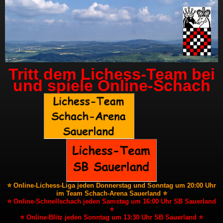
Tritt dem Lichess-Team bei
und spiele Online-Schach
⭐ Online-Lichess-Liga jeden Donnerstag und Sonntag um 20:00 Uhr
im Team Schach-Arena Sauerland ⭐
⭐ Online-Schnellschach jeden Samstag um 16:00 Uhr SB Sauerland
⭐
⭐ Online-Blitz jeden Sonntag um 13:30 Uhr SB Sauerland ⭐