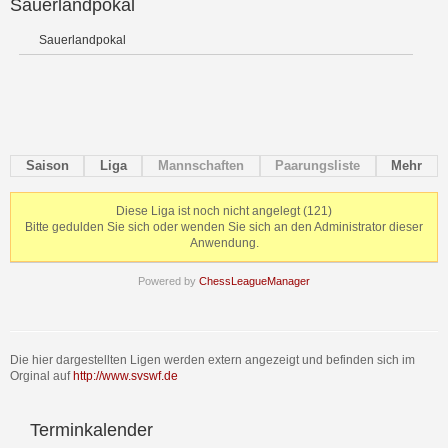
Sauerlandpokal
Sauerlandpokal
Saison
Liga
Mannschaften
Paarungsliste
Mehr
Diese Liga ist noch nicht angelegt (121)
Bitte gedulden Sie sich oder wenden Sie sich an den Administrator dieser
Anwendung.
Powered by
ChessLeagueManager
Die hier dargestellten Ligen werden extern angezeigt und befinden sich im
Orginal auf
http://www.svswf.de
Terminkalender