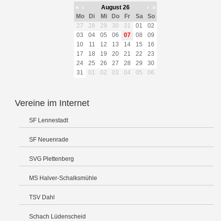
«
‹
August 26
›
»
Mo
Di
Mi
Do
Fr
Sa
So
27
28
29
30
31
01
02
03
04
05
06
07
08
09
10
11
12
13
14
15
16
17
18
19
20
21
22
23
24
25
26
27
28
29
30
31
01
02
03
04
05
06
Vereine im Internet
SF Lennestadt
SF Neuenrade
SVG Plettenberg
MS Halver-Schalksmühle
TSV Dahl
Schach Lüdenscheid