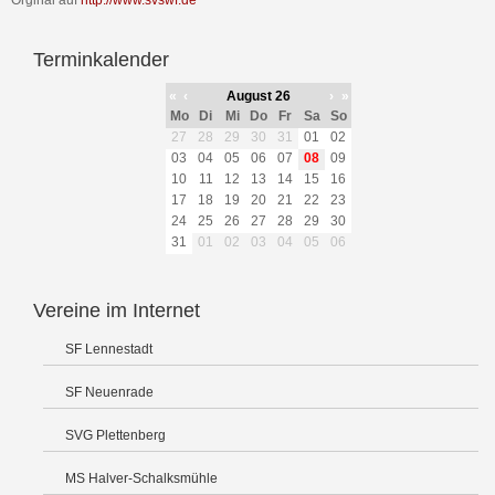
Orginal auf
http://www.svswf.de
Terminkalender
«
‹
August 26
›
»
Mo
Di
Mi
Do
Fr
Sa
So
27
28
29
30
31
01
02
03
04
05
06
07
08
09
10
11
12
13
14
15
16
17
18
19
20
21
22
23
24
25
26
27
28
29
30
31
01
02
03
04
05
06
Vereine im Internet
SF Lennestadt
SF Neuenrade
SVG Plettenberg
MS Halver-Schalksmühle