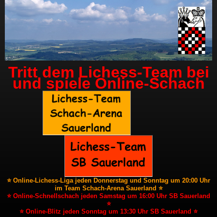
Tritt dem Lichess-Team bei
und spiele Online-Schach
⭐ Online-Lichess-Liga jeden Donnerstag und Sonntag um 20:00 Uhr
im Team Schach-Arena Sauerland ⭐
⭐ Online-Schnellschach jeden Samstag um 16:00 Uhr SB Sauerland
⭐
⭐ Online-Blitz jeden Sonntag um 13:30 Uhr SB Sauerland ⭐