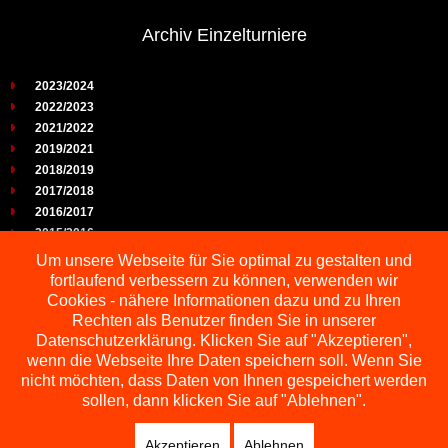
Archiv Einzelturniere
2023/2024
2022/2023
2021/2022
2019/2021
2018/2019
2017/2018
2016/2017
2015/2016
2014/2015
Um unsere Webseite für Sie optimal zu gestalten und
2013/2014
fortlaufend verbessern zu können, verwenden wir
2012/2013
Cookies - nähere Informationen dazu und zu Ihren
2011/2012
Rechten als Benutzer finden Sie in unserer
2010/2011
Datenschutzerklärung. Klicken Sie auf "Akzeptieren",
wenn die Webseite Ihre Daten speichern soll. Wenn Sie
2009/2010
nicht möchten, dass Daten von Ihnen gespeichert werden
sollen, dann klicken Sie auf "Ablehnen".
Akzeptieren
Ablehnen