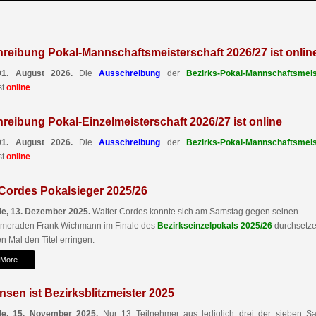
reibung Pokal-Mannschaftsmeisterschaft 2026/27 ist onlin
01. August 2026.
Die
Ausschreibung
der
Bezirks-Pokal-Mannschaftsmeis
st
online
.
reibung Pokal-Einzelmeisterschaft 2026/27 ist online
01. August 2026.
Die
Ausschreibung
der
Bezirks-Pokal-Mannschaftsmeis
st
online
.
 Cordes Pokalsieger 2025/26
e, 13. Dezember 2025.
Walter Cordes konnte sich am Samstag gegen seinen
ameraden Frank Wichmann im Finale des
Bezirkseinzelpokals 2025/26
durchsetz
n Mal den Titel erringen.
 More
nsen ist Bezirksblitzmeister 2025
e, 15. November 2025.
Nur 13 Teilnehmer aus lediglich drei der sieben Sa