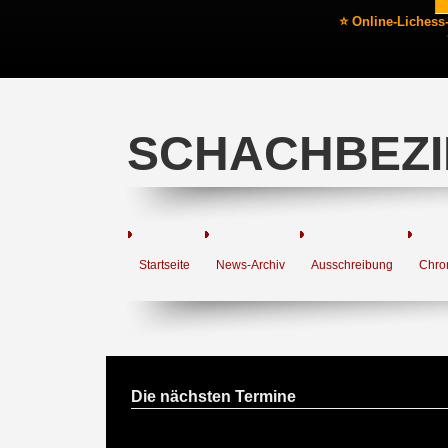
⭐ Online-Lichess
SCHACHBEZI
Startseite
News-Archiv
Ausschreibung
Chro
Die nächsten Termine