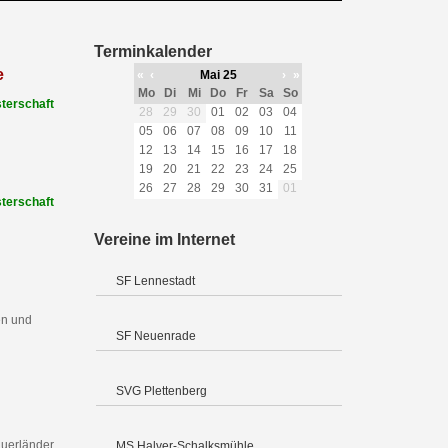
Terminkalender
e
«
‹
Mai 25
›
»
Mo
Di
Mi
Do
Fr
Sa
So
terschaft
28
29
30
01
02
03
04
05
06
07
08
09
10
11
12
13
14
15
16
17
18
19
20
21
22
23
24
25
26
27
28
29
30
31
01
terschaft
Vereine im Internet
SF Lennestadt
en und
SF Neuenrade
SVG Plettenberg
uerländer
MS Halver-Schalksmühle