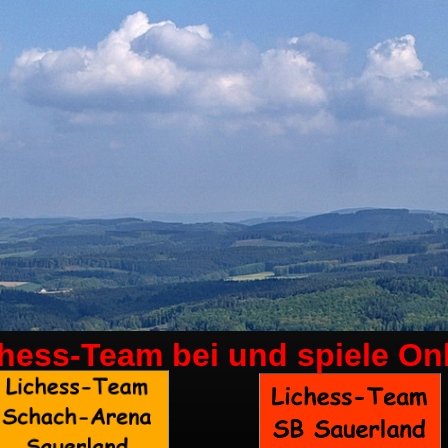
chess-Team bei
und spiele On