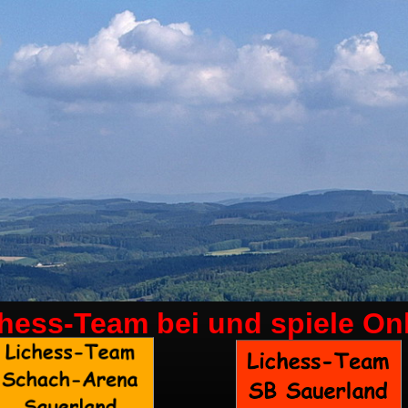
chess-Team bei
und spiele On