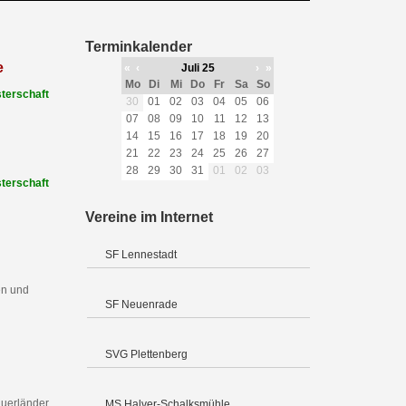
Terminkalender
e
«
‹
Juli 25
›
»
Mo
Di
Mi
Do
Fr
Sa
So
terschaft
30
01
02
03
04
05
06
07
08
09
10
11
12
13
14
15
16
17
18
19
20
21
22
23
24
25
26
27
28
29
30
31
01
02
03
terschaft
Vereine im Internet
SF Lennestadt
en und
SF Neuenrade
SVG Plettenberg
uerländer
MS Halver-Schalksmühle