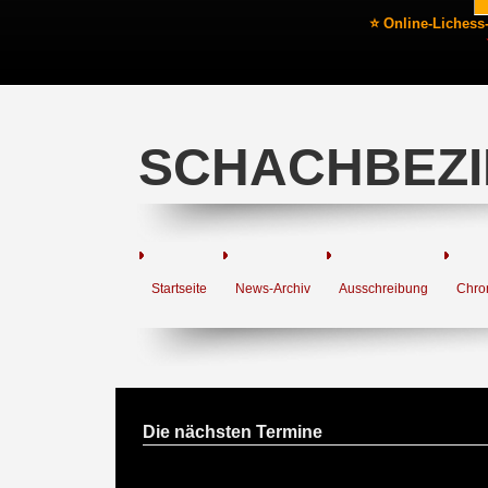
⭐ Online-Lichess
SCHACHBEZI
Startseite
News-Archiv
Ausschreibung
Chro
Die nächsten Termine