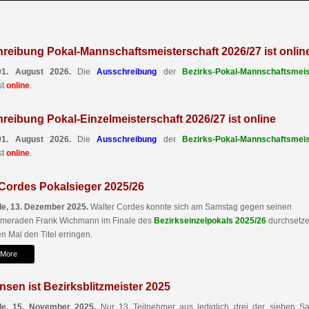
reibung Pokal-Mannschaftsmeisterschaft 2026/27 ist onlin
01. August 2026.
Die
Ausschreibung
der
Bezirks-Pokal-Mannschaftsmeis
st
online
.
reibung Pokal-Einzelmeisterschaft 2026/27 ist online
01. August 2026.
Die
Ausschreibung
der
Bezirks-Pokal-Mannschaftsmeis
st
online
.
 Cordes Pokalsieger 2025/26
e, 13. Dezember 2025.
Walter Cordes konnte sich am Samstag gegen seinen
ameraden Frank Wichmann im Finale des
Bezirkseinzelpokals 2025/26
durchsetz
n Mal den Titel erringen.
 More
nsen ist Bezirksblitzmeister 2025
e, 15. November 2025.
Nur 13 Teilnehmer aus lediglich drei der sieben Sa