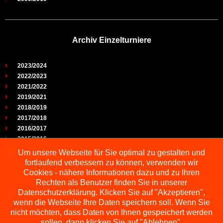
Archiv Einzelturniere
2023/2024
2022/2023
2021/2022
2019/2021
2018/2019
2017/2018
2016/2017
2015/2016
2014/2015
Um unsere Webseite für Sie optimal zu gestalten und
2013/2014
fortlaufend verbessern zu können, verwenden wir
2012/2013
Cookies - nähere Informationen dazu und zu Ihren
2011/2012
Rechten als Benutzer finden Sie in unserer
2010/2011
Datenschutzerklärung. Klicken Sie auf "Akzeptieren",
wenn die Webseite Ihre Daten speichern soll. Wenn Sie
2009/2010
nicht möchten, dass Daten von Ihnen gespeichert werden
sollen, dann klicken Sie auf "Ablehnen".