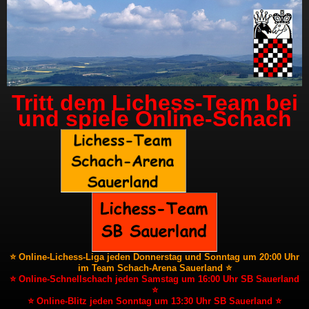
Tritt dem Lichess-Team bei
und spiele Online-Schach
⭐ Online-Lichess-Liga jeden Donnerstag und Sonntag um 20:00 Uhr
im Team Schach-Arena Sauerland ⭐
⭐ Online-Schnellschach jeden Samstag um 16:00 Uhr SB Sauerland
⭐
⭐ Online-Blitz jeden Sonntag um 13:30 Uhr SB Sauerland ⭐