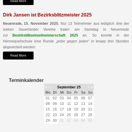
Read More
Dirk Jansen ist Bezirksblitzmeister 2025
Neuenrade, 15. November 2025.
Nur 13 Teilnehmer aus lediglich drei der
sieben Sauerländer Vereine traten am Samstag in Neuenrade
zur
Bezirksblitzeinzelmeisterschaft 2025
an. So konnte in der
Hönnequellschule eine Runde „jeder gegen jeden“ in knapp drei Stunden
abgewickelt werden.
Read More
Terminkalender
«
‹
September 25
›
»
Mo
Di
Mi
Do
Fr
Sa
So
01
02
03
04
05
06
07
08
09
10
11
12
13
14
15
16
17
18
19
20
21
22
23
24
25
26
27
28
29
30
01
02
03
04
05