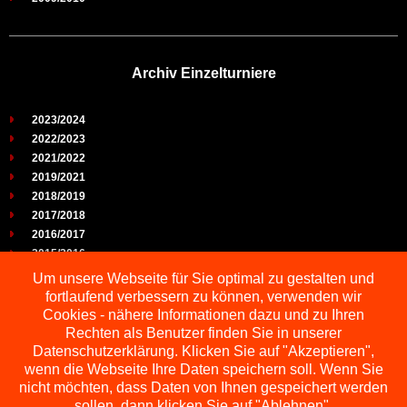
Archiv Einzelturniere
2023/2024
2022/2023
2021/2022
2019/2021
2018/2019
2017/2018
2016/2017
2015/2016
2014/2015
Um unsere Webseite für Sie optimal zu gestalten und
2013/2014
fortlaufend verbessern zu können, verwenden wir
2012/2013
Cookies - nähere Informationen dazu und zu Ihren
2011/2012
Rechten als Benutzer finden Sie in unserer
2010/2011
Datenschutzerklärung. Klicken Sie auf "Akzeptieren",
wenn die Webseite Ihre Daten speichern soll. Wenn Sie
2009/2010
nicht möchten, dass Daten von Ihnen gespeichert werden
sollen, dann klicken Sie auf "Ablehnen".