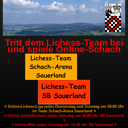
Tritt dem Lichess-Team bei
und spiele Online-Schach
⭐ Online-Lichess-Liga jeden Donnerstag und Sonntag um 20:00 Uhr
im Team Schach-Arena Sauerland ⭐
⭐ Online-Schnellschach jeden Samstag um 16:00 Uhr SB Sauerland
⭐
⭐ Online-Blitz jeden Sonntag um 13:30 Uhr SB Sauerland ⭐