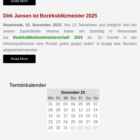
Read More
Dirk Jansen ist Bezirksblitzmeister 2025
Neuenrade, 15. November 2025.
Nur 13 Teilnehmer aus lediglich drei der
sieben Sauerländer Vereine traten am Samstag in Neuenrade
zur
Bezirksblitzeinzelmeisterschaft 2025
an. So konnte in der
Hönnequellschule eine Runde „jeder gegen jeden“ in knapp drei Stunden
abgewickelt werden.
Read More
Terminkalender
«
‹
Dezember 25
›
»
Mo
Di
Mi
Do
Fr
Sa
So
01
02
03
04
05
06
07
08
09
10
11
12
13
14
15
16
17
18
19
20
21
22
23
24
25
26
27
28
29
30
31
01
02
03
04