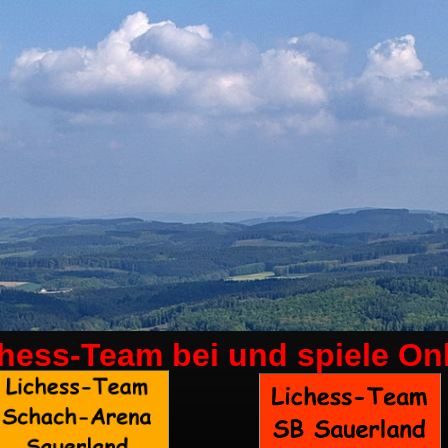
chess-Team bei
und spiele On