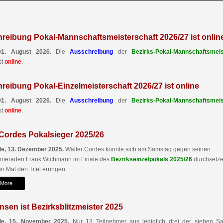
reibung Pokal-Mannschaftsmeisterschaft 2026/27 ist onlin
01. August 2026.
Die
Ausschreibung
der
Bezirks-Pokal-Mannschaftsmeis
st
online
.
reibung Pokal-Einzelmeisterschaft 2026/27 ist online
01. August 2026.
Die
Ausschreibung
der
Bezirks-Pokal-Mannschaftsmeis
st
online
.
 Cordes Pokalsieger 2025/26
e, 13. Dezember 2025.
Walter Cordes konnte sich am Samstag gegen seinen
ameraden Frank Wichmann im Finale des
Bezirkseinzelpokals 2025/26
durchsetz
n Mal den Titel erringen.
 More
nsen ist Bezirksblitzmeister 2025
e, 15. November 2025.
Nur 13 Teilnehmer aus lediglich drei der sieben Sa