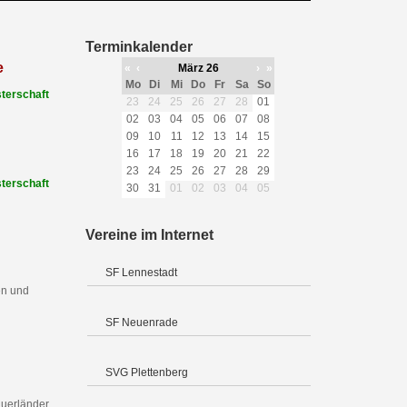
Terminkalender
e
«
‹
März 26
›
»
Mo
Di
Mi
Do
Fr
Sa
So
terschaft
23
24
25
26
27
28
01
02
03
04
05
06
07
08
09
10
11
12
13
14
15
16
17
18
19
20
21
22
23
24
25
26
27
28
29
terschaft
30
31
01
02
03
04
05
Vereine im Internet
SF Lennestadt
en und
SF Neuenrade
SVG Plettenberg
uerländer