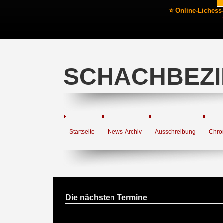
⭐ Online-Lichess
SCHACHBEZI
Startseite
News-Archiv
Ausschreibung
Chro
Die nächsten Termine