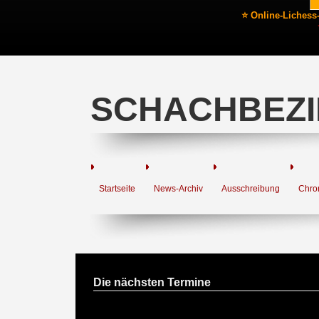
⭐ Online-Lichess
SCHACHBEZI
Startseite
News-Archiv
Ausschreibung
Chro
Die nächsten Termine