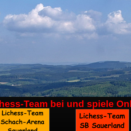
chess-Team bei
und spiele On