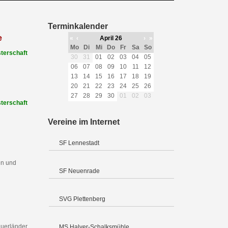
Terminkalender
e
«
‹
April 26
›
»
Mo
Di
Mi
Do
Fr
Sa
So
terschaft
30
31
01
02
03
04
05
06
07
08
09
10
11
12
13
14
15
16
17
18
19
20
21
22
23
24
25
26
27
28
29
30
01
02
03
terschaft
Vereine im Internet
SF Lennestadt
en und
SF Neuenrade
SVG Plettenberg
uerländer
MS Halver-Schalksmühle