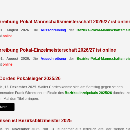
reibung Pokal-Mannschaftsmeisterschaft 2026/27 ist onlin
01. August 2026.
Die
Ausschreibung
der
Bezirks-Pokal-Mannschaftsmeis
st
online
.
reibung Pokal-Einzelmeisterschaft 2026/27 ist online
01. August 2026.
Die
Ausschreibung
der
Bezirks-Pokal-Mannschaftsmeis
st
online
.
 Cordes Pokalsieger 2025/26
e, 13. Dezember 2025.
Walter Cordes konnte sich am Samstag gegen seinen
ameraden Frank Wichmann im Finale des
Bezirkseinzelpokals 2025/26
durchsetz
n Mal den Titel erringen.
 More
nsen ist Bezirksblitzmeister 2025
e, 15. November 2025.
Nur 13 Teilnehmer aus lediglich drei der sieben Sa