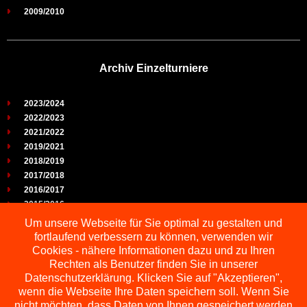
2009/2010
Archiv Einzelturniere
2023/2024
2022/2023
2021/2022
2019/2021
2018/2019
2017/2018
2016/2017
2015/2016
2014/2015
Um unsere Webseite für Sie optimal zu gestalten und
2013/2014
fortlaufend verbessern zu können, verwenden wir
2012/2013
Cookies - nähere Informationen dazu und zu Ihren
2011/2012
Rechten als Benutzer finden Sie in unserer
2010/2011
Datenschutzerklärung. Klicken Sie auf "Akzeptieren",
wenn die Webseite Ihre Daten speichern soll. Wenn Sie
2009/2010
nicht möchten, dass Daten von Ihnen gespeichert werden