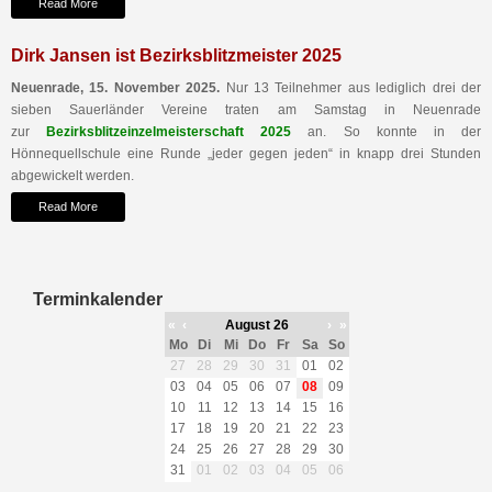
Read More
Dirk Jansen ist Bezirksblitzmeister 2025
Neuenrade, 15. November 2025.
Nur 13 Teilnehmer aus lediglich drei der
sieben Sauerländer Vereine traten am Samstag in Neuenrade
zur
Bezirksblitzeinzelmeisterschaft 2025
an. So konnte in der
Hönnequellschule eine Runde „jeder gegen jeden“ in knapp drei Stunden
abgewickelt werden.
Read More
Terminkalender
«
‹
August 26
›
»
Mo
Di
Mi
Do
Fr
Sa
So
27
28
29
30
31
01
02
03
04
05
06
07
08
09
10
11
12
13
14
15
16
17
18
19
20
21
22
23
24
25
26
27
28
29
30
31
01
02
03
04
05
06