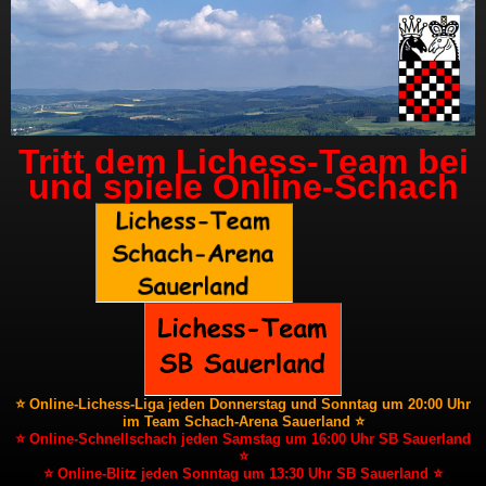
Tritt dem Lichess-Team bei
und spiele Online-Schach
⭐ Online-Lichess-Liga jeden Donnerstag und Sonntag um 20:00 Uhr
im Team Schach-Arena Sauerland ⭐
⭐ Online-Schnellschach jeden Samstag um 16:00 Uhr SB Sauerland
⭐
⭐ Online-Blitz jeden Sonntag um 13:30 Uhr SB Sauerland ⭐