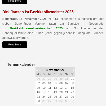
Read More
Dirk Jansen ist Bezirksblitzmeister 2025
Neuenrade, 15. November 2025.
Nur 13 Teilnehmer aus lediglich drei der
sieben Sauerländer Vereine traten am Samstag in Neuenrade
zur
Bezirksblitzeinzelmeisterschaft 2025
an. So konnte in der
Hönnequellschule eine Runde „jeder gegen jeden“ in knapp drei Stunden
abgewickelt werden.
Read More
Terminkalender
«
‹
November 26
›
»
Mo
Di
Mi
Do
Fr
Sa
So
26
27
28
29
30
31
01
02
03
04
05
06
07
08
09
10
11
12
13
14
15
16
17
18
19
20
21
22
23
24
25
26
27
28
29
30
01
02
03
04
05
06