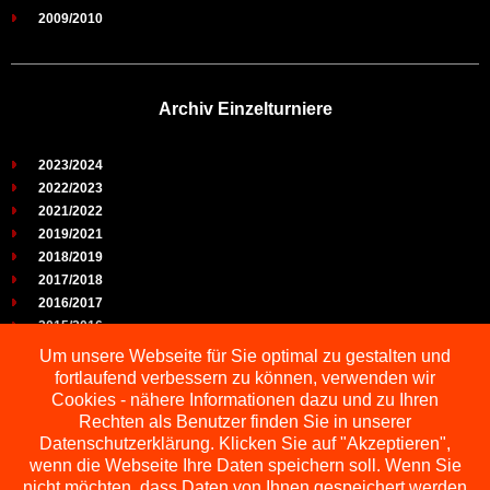
2009/2010
Archiv Einzelturniere
2023/2024
2022/2023
2021/2022
2019/2021
2018/2019
2017/2018
2016/2017
2015/2016
2014/2015
Um unsere Webseite für Sie optimal zu gestalten und
2013/2014
fortlaufend verbessern zu können, verwenden wir
2012/2013
Cookies - nähere Informationen dazu und zu Ihren
2011/2012
Rechten als Benutzer finden Sie in unserer
2010/2011
Datenschutzerklärung. Klicken Sie auf "Akzeptieren",
wenn die Webseite Ihre Daten speichern soll. Wenn Sie
2009/2010
nicht möchten, dass Daten von Ihnen gespeichert werden