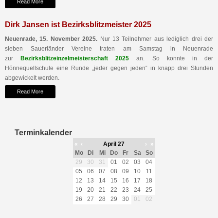
Read More
Dirk Jansen ist Bezirksblitzmeister 2025
Neuenrade, 15. November 2025.
Nur 13 Teilnehmer aus lediglich drei der
sieben Sauerländer Vereine traten am Samstag in Neuenrade
zur
Bezirksblitzeinzelmeisterschaft 2025
an. So konnte in der
Hönnequellschule eine Runde „jeder gegen jeden“ in knapp drei Stunden
abgewickelt werden.
Read More
Terminkalender
«
‹
April 27
›
»
Mo
Di
Mi
Do
Fr
Sa
So
29
30
31
01
02
03
04
05
06
07
08
09
10
11
12
13
14
15
16
17
18
19
20
21
22
23
24
25
26
27
28
29
30
01
02