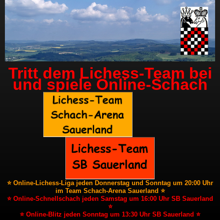
Tritt dem Lichess-Team bei
und spiele Online-Schach
⭐ Online-Lichess-Liga jeden Donnerstag und Sonntag um 20:00 Uhr
im Team Schach-Arena Sauerland ⭐
⭐ Online-Schnellschach jeden Samstag um 16:00 Uhr SB Sauerland
⭐
⭐ Online-Blitz jeden Sonntag um 13:30 Uhr SB Sauerland ⭐