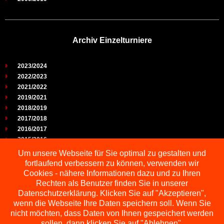
Archiv Einzelturniere
2023/2024
2022/2023
2021/2022
2019/2021
2018/2019
2017/2018
2016/2017
2015/2016
2014/2015
Um unsere Webseite für Sie optimal zu gestalten und
2013/2014
fortlaufend verbessern zu können, verwenden wir
2012/2013
Cookies - nähere Informationen dazu und zu Ihren
2011/2012
Rechten als Benutzer finden Sie in unserer
2010/2011
Datenschutzerklärung. Klicken Sie auf "Akzeptieren",
wenn die Webseite Ihre Daten speichern soll. Wenn Sie
2009/2010
nicht möchten, dass Daten von Ihnen gespeichert werden
sollen, dann klicken Sie auf "Ablehnen".